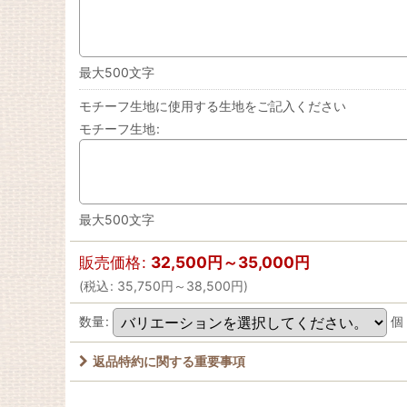
最大500文字
モチーフ生地に使用する生地をご記入ください
モチーフ生地
:
最大500文字
販売価格
:
32,500
円
～35,000
円
(
税込
:
35,750
円
～38,500
円
)
数量
:
個
返品特約に関する重要事項