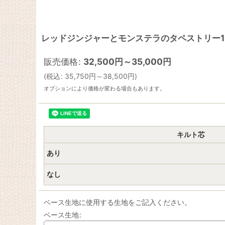
レッドジンジャーとモンステラのタペストリー150
販売価格
:
32,500
円
～35,000
円
(
税込
:
35,750
円
～38,500
円
)
オプションにより価格が変わる場合もあります。
キルト芯
あり
なし
ベース生地に使用する生地をご記入ください。
ベース生地
: