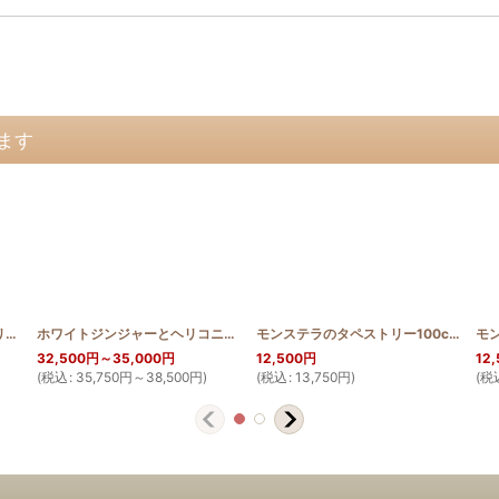
ます
_200
トーチジンジャーのタペストリー150cm×200cm
]
[
TGIN_150_200
]
ホワイトジンジャーとヘリコニアとシェルジンジャーのタペストリー150cm×200cm
モンステラのタペストリー100cm
[
HQT
32,500
円
～35,000
円
12,500
円
12,
(
税込
:
35,750
円
～38,500
円
)
(
税込
:
13,750
円
)
(
税