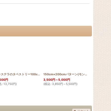
100_MON
[
WGIN_SGIN_150_200
]
モンステラのタペストリー100cm
[
HQT100_MON
]
]
150cm×200cmパターン(モンステラ＆ラウアエ)
500
円
3,500
円
～5,000
円
3,500
円
～5,
込
:
13,750
円
)
(
税込
:
3,850
円
～5,500
円
)
(
税込
:
3,850
リセット