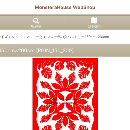
MonsteraHouse WebShop
商品検索
ご利用案内
サイズ
>
レッドジンジャーとモンステラのタペストリー150cm×200cm
cm×200cm
[
RGIN_150_200
]