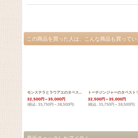
この商品を買った人は、こんな商品も買ってい
モンステラとラウアエのタペストリー150cm×200cm
[
MON_150
32,500
円
～35,000
円
32,500
円
～35,000
円
(
税込
:
35,750
円
～38,500
円
)
(
税込
:
35,750
円
～38,500
円
)
最近チェックしたアイテム