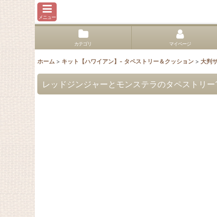
メニュー
カテゴリ
マイページ
ホーム
>
キット【ハワイアン】- タペストリー＆クッション
>
大判
レッドジンジャーとモンステラのタペストリー150