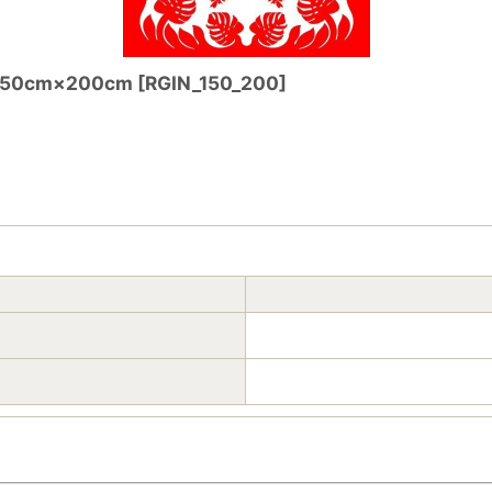
cm×200cm
[
RGIN_150_200
]