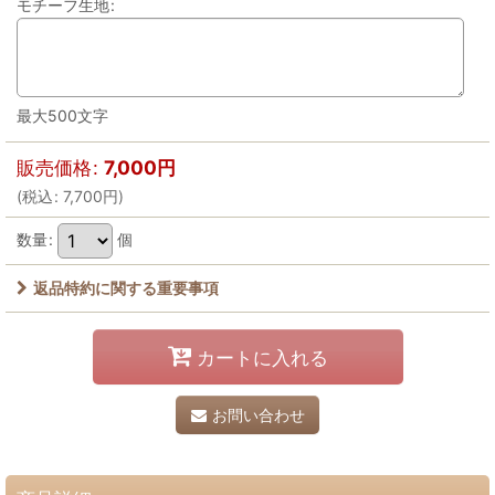
モチーフ生地
:
最大500文字
販売価格
:
7,000
円
(
税込
:
7,700
円
)
数量
:
個
返品特約に関する重要事項
カートに入れる
お問い合わせ