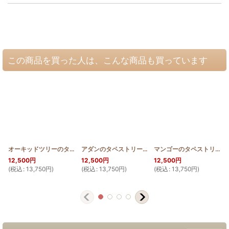
この商品を買った人は、こんな商品も買っています
オーキッドツリーのタペストリー100cm
[
HQT100_ORCH
アダンのタペストリー100cm
[
HQT100_ADAN
]
]
マンゴーのタペストリー100cm
12,500
円
12,500
円
12,500
円
(
税込
:
13,750
円
)
(
税込
:
13,750
円
)
(
税込
:
13,750
円
)
(