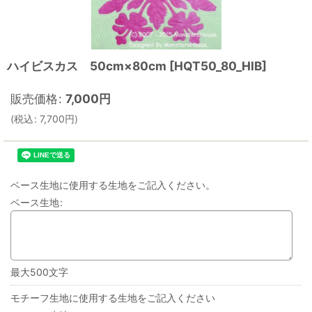
ハイビスカス 50cm×80cm
[
HQT50_80_HIB
]
販売価格
:
7,000
円
(
税込
:
7,700
円
)
ベース生地に使用する生地をご記入ください。
ベース生地
:
最大500文字
モチーフ生地に使用する生地をご記入ください