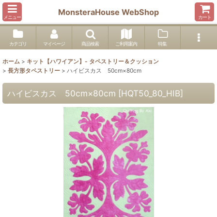
MonsteraHouse WebShop
メニュー
カート
カテゴリ
マイページ
商品検索
ご利用案内
特集
ホーム
>
キット【ハワイアン】- タペストリー＆クッション
>
長方形タペストリー
>
ハイビスカス 50cm×80cm
ハイビスカス 50cm×80cm
[
HQT50_80_HIB
]