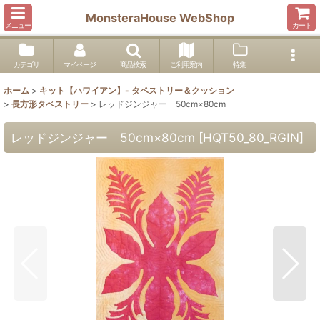
MonsteraHouse WebShop
メニュー
カート
カテゴリ
マイページ
商品検索
ご利用案内
特集
ホーム
>
キット【ハワイアン】- タペストリー＆クッション
>
長方形タペストリー
>
レッドジンジャー 50cm×80cm
レッドジンジャー 50cm×80cm
[
HQT50_80_RGIN
]