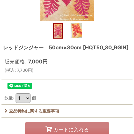
レッドジンジャー 50cm×80cm
[
HQT50_80_RGIN
]
販売価格
:
7,000
円
(
税込
:
7,700
円
)
数量
:
個
返品特約に関する重要事項
カートに入れる