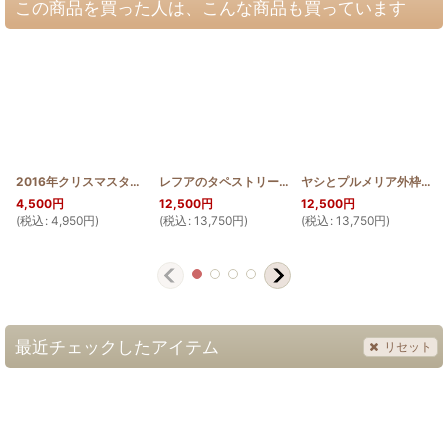
この商品を買った人は、こんな商品も買っています
2016年クリスマスタペストリー トナカイ レッド
レフアのタペストリー100cm
[
Xmas_2016_RED
[
HQT100_LEHUA
]
]
ヤシとプルメリア外枠の100cmタペストリー
4,500
円
12,500
円
12,500
円
(
税込
:
4,950
円
)
(
税込
:
13,750
円
)
(
税込
:
13,750
円
)
(
最近チェックしたアイテム
リセット