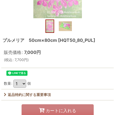
プルメリア 50cm×80cm
[
HQT50_80_PUL
]
販売価格
:
7,000
円
(
税込
:
7,700
円
)
数量
:
個
返品特約に関する重要事項
カートに入れる