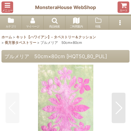
MonsteraHouse WebShop
メニュー
カート
カテゴリ
マイページ
商品検索
ご利用案内
特集
ホーム
>
キット【ハワイアン】- タペストリー＆クッション
>
長方形タペストリー
>
プルメリア 50cm×80cm
プルメリア 50cm×80cm
[
HQT50_80_PUL
]