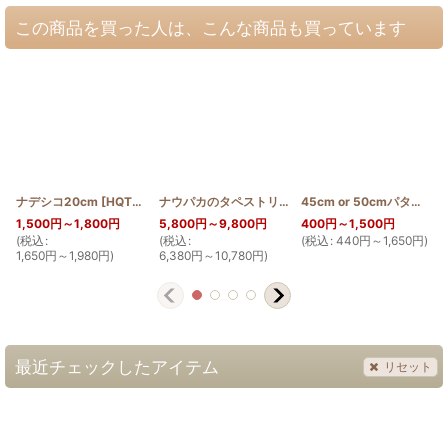
この商品を買った人は、こんな商品も買っています
ナデシコ20cm
[
HQT20_NADE
]
ナウパカのタペストリー
[
HQT60_NAU
]
45cm or 50cmパターン(シェル)
1,500
円
～1,800
円
5,800
円
～9,800
円
400
円
～1,500
円
(
税込
:
(
税込
:
(
税込
:
440
円
～1,650
円
)
1,650
円
～1,980
円
)
6,380
円
～10,780
円
)
最近チェックしたアイテム
リセット