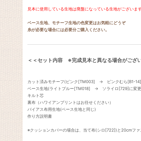
見本に使用している生地は廃盤になっている生地がございま
ベース生地、モチーフ生地の色変更はお気軽にどうぞ
糸が必要な場合には必要分ご購入ください。
＜＜セット内容 ※完成見本と異なる場合がござ
カット済みモチーフ(ピンク[TM003] → ピンクむら[B1-1
ベース生地(ライトブルー[TM018] → ソライロ[729]に変
キルト芯
裏布（ハワイアンプリントはお任せください）
バイアス布用生地(ベース生地と同じ)
作り方説明書
※クッションカバーの場合は、当て布(シロ[722])と20cm