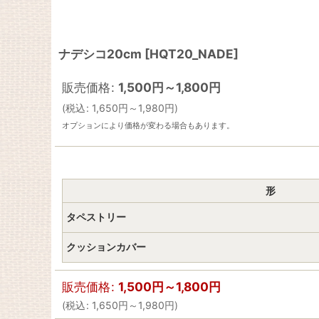
ナデシコ20cm
[
HQT20_NADE
]
販売価格
:
1,500
円
～1,800
円
(
税込
:
1,650
円
～1,980
円
)
オプションにより価格が変わる場合もあります。
形
タペストリー
クッションカバー
販売価格
:
1,500
円
～1,800
円
(
税込
:
1,650
円
～1,980
円
)