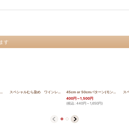
ます
45cm or 50cmパターン(シェル)
[
PATTERN_T50_SHE
]
スペシャルむら染め ワインレッド
[
SP_Q
]
45cm or 50cmパターン(モンステラ２)
400
円
～1,500
円
(
税込
:
440
円
～1,650
円
)