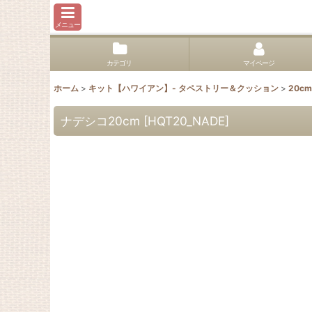
メニュー
カテゴリ
マイページ
ホーム
>
キット【ハワイアン】- タペストリー＆クッション
>
20cm
ナデシコ20cm
[
HQT20_NADE
]