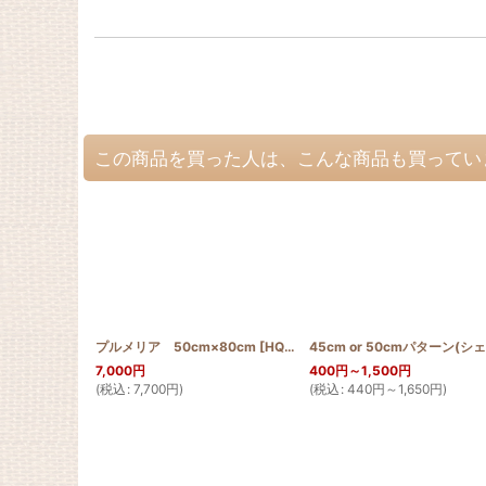
この商品を買った人は、こんな商品も買ってい
プルメリア 50cm×80cm
[
HQT50_80_PUL
]
7,000
円
400
円
～1,500
円
(
税込
:
7,700
円
)
(
税込
:
440
円
～1,650
円
)