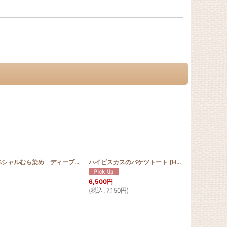
[
PATTERN_T50_MON2
]
スペシャルむら染め ディープブルー
ハイビスカスのバケツトート
[
SP_B
]
[
HQB_BTOTE_NewHIB
400
円
～1,50
(
税込
:
440
円
6,500
円
(
税込
:
7,150
円
)