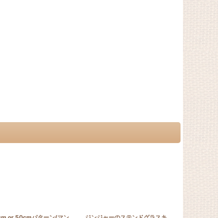
SCI_MAI
]
45cm or 50cmパターン(マンゴー)
[
PATTERN_T50_MANGO
]
ジンジャーのステンドグラスキルトタペストリー20_25