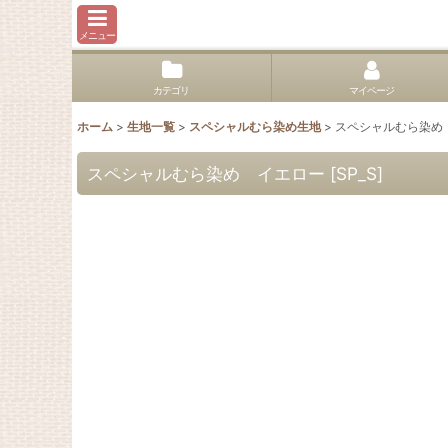
メニュー
カテゴリ
マイページ
ホーム
>
生地一覧
>
スペシャルむら染め生地
>
スペシャルむら染め
スペシャルむら染め イエロー
[
SP_S
]