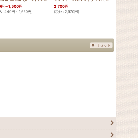
0
円
～1,500
円
2,700
円
5,500
円
込
:
440
円
～1,650
円
)
(
税込
:
2,970
円
)
(
税込
:
6,050
リセット