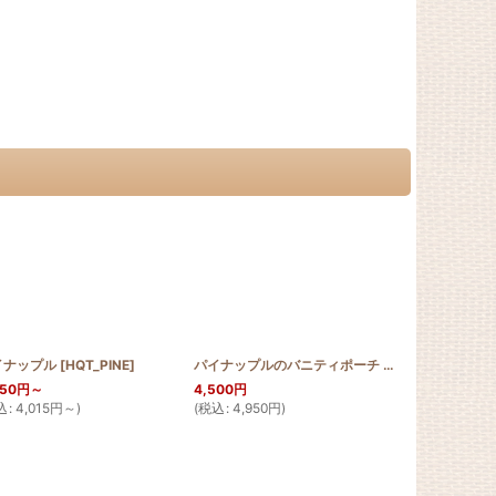
イナップル
[
[
HQMINIS_MON
HQT_PINE
]
]
パイナップルのバニティポーチ
[
HQP_V_PINE
パイナップル 
]
650
円
～
4,500
円
12,500
円
込
:
4,015
円
～
)
(
税込
:
4,950
円
)
(
税込
:
13,750