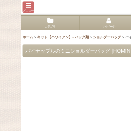
メニュー
カテゴリ
マイページ
ホーム
>
キット【ハワイアン】- バッグ類
>
ショルダーバッグ
>
パ
パイナップルのミニショルダーバッグ
[
HQMINI