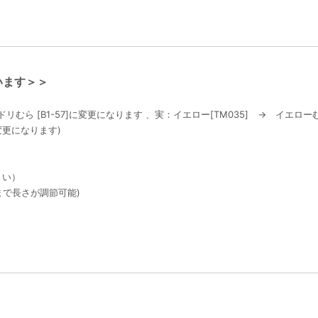
います＞＞
むら [B1-57]に変更になります 、実：イエロー[TM035] → イエローむ
に変更になります)
さい）
まで長さが調節可能)