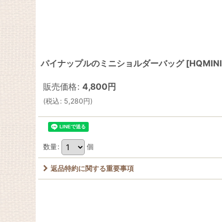
パイナップルのミニショルダーバッグ
[
HQMINI
販売価格
:
4,800
円
(
税込
:
5,280
円
)
数量
:
個
返品特約に関する重要事項