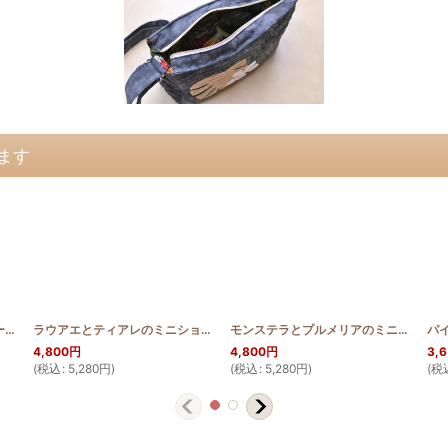
ます
サンフラワーのミニショルダーバッグ
[
HQMINIS_SUN
]
ラウアエとティアレのミニショルダーバッグ
[
HQMINIS_TIA
]
モンステラとプルメリアのミニショルダーバッグ
パ
4,800
円
4,800
円
3,
(
税込
:
5,280
円
)
(
税込
:
5,280
円
)
(
税