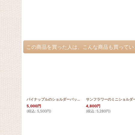
この商品を買った人は、こんな商品も買ってい
パイナップルのショルダーバッグ中
[
HQBS_S_PINE
]
5,000
円
4,800
円
(
税込
:
5,500
円
)
(
税込
:
5,280
円
)