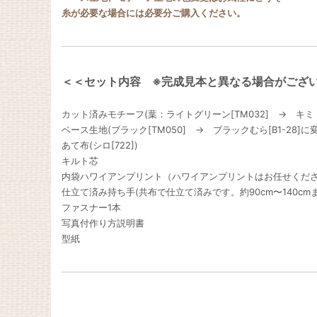
糸が必要な場合には必要分ご購入ください。
＜＜セット内容 ※完成見本と異なる場合がござ
カット済みモチーフ(葉：ライトグリーン[TM032] → キミドリ
ベース生地(ブラック[TM050] → ブラックむら[B1-28]
あて布(シロ[722])
キルト芯
内袋ハワイアンプリント（ハワイアンプリントはお任せくだ
仕立て済み持ち手(共布で仕立て済みです。約90cm〜140cm
ファスナー1本
写真付作り方説明書
型紙