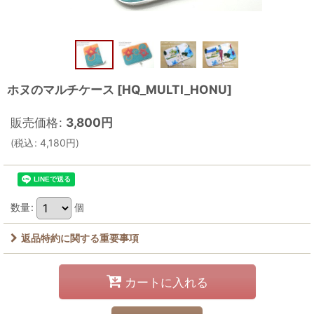
ホヌのマルチケース
[
HQ_MULTI_HONU
]
販売価格
:
3,800
円
(
税込
:
4,180
円
)
数量
:
個
返品特約に関する重要事項
カートに入れる