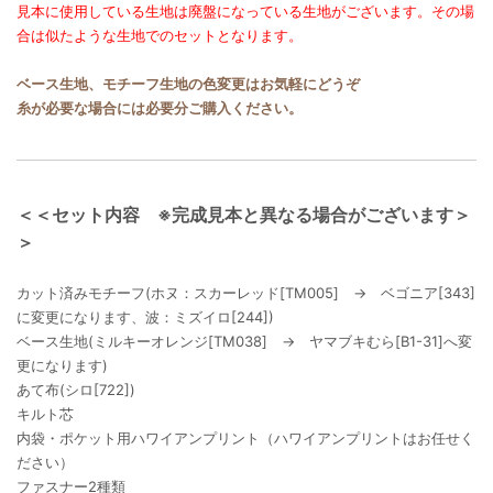
見本に使用している生地は廃盤になっている生地がございます。その場
合は似たような生地でのセットとなります。
ベース生地、モチーフ生地の色変更はお気軽にどうぞ
糸が必要な場合には必要分ご購入ください。
＜＜セット内容 ※完成見本と異なる場合がございます＞
＞
カット済みモチーフ(ホヌ：スカーレッド[TM005] → ベゴニア[343]
に変更になります、波：ミズイロ[244])
ベース生地(ミルキーオレンジ[TM038] → ヤマブキむら[B1-31]へ変
更になります)
あて布(シロ[722])
キルト芯
内袋・ポケット用ハワイアンプリント（ハワイアンプリントはお任せく
ださい）
ファスナー2種類