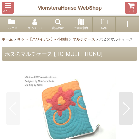
MonsteraHouse WebShop
メニュー
カート
カテゴリ
マイページ
商品検索
ご利用案内
特集
ホーム
>
キット【ハワイアン】- 小物類
>
マルチケース
>
ホヌのマルチケース
ホヌのマルチケース
[
HQ_MULTI_HONU
]