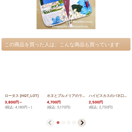
この商品を買った人は、こんな商品も買っています
ロータス
[
HQT_LOT
]
ホヌとプルメリアのラウンドバッグミニ
[
HQRMINI_
ハイビスカスのバネ口ポーチ 外ポケット付 12cm
3,800
円
～
4,700
円
2,500
円
(
税込
:
4,180
円
～
)
(
税込
:
5,170
円
)
(
税込
:
2,750
円
)
(