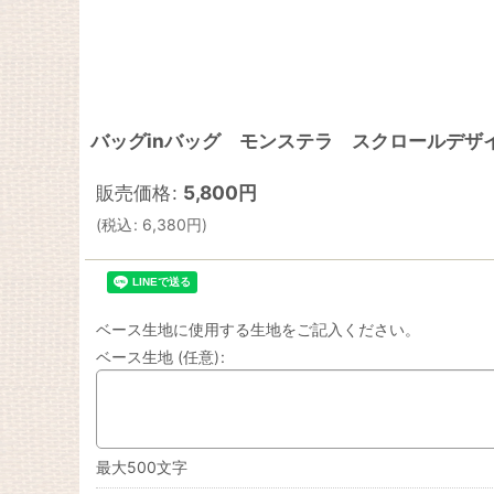
バッグinバッグ モンステラ スクロールデザ
販売価格
:
5,800
円
(
税込
:
6,380
円
)
ベース生地に使用する生地をご記入ください。
ベース生地
(任意)
:
最大500文字