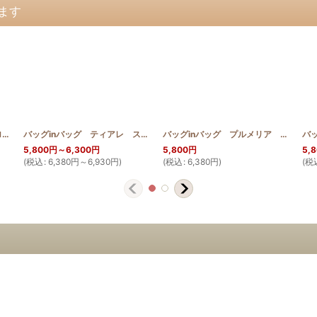
ます
_MON
バッグinバッグ ホヌ スクロールデザイン
]
[
HQB_BinB_HONU
]
バッグinバッグ ティアレ スクロールデザイン
[
HQB_BinB_TIA
]
バッグinバッグ プルメリア スクロールデザイン
5,800
円
～6,300
円
5,800
円
5,
(
税込
:
6,380
円
～6,930
円
)
(
税込
:
6,380
円
)
(
税