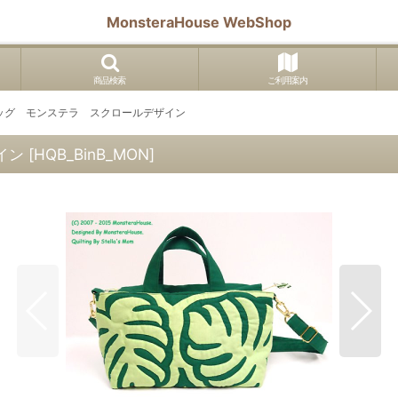
MonsteraHouse WebShop
商品検索
ご利用案内
バッグ モンステラ スクロールデザイン
イン
[
HQB_BinB_MON
]