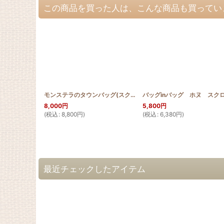
この商品を買った人は、こんな商品も買ってい
モンステラのタウンバッグ(スクロールデザイン)
[
SCROLL_BAG
8,000
円
5,800
円
(
税込
:
8,800
円
)
(
税込
:
6,380
円
)
最近チェックしたアイテム