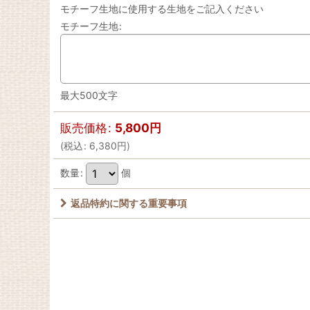
モチーフ生地に使用する生地をご記入ください
モチーフ生地
:
最大500文字
販売価格
:
5,800
円
(
税込
:
6,380
円
)
数量
:
個
返品特約に関する重要事項