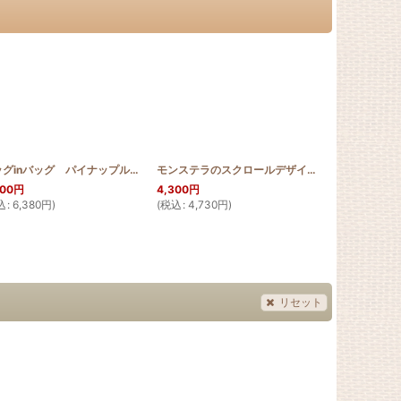
[
HQB_BinB_PUL
バッグinバッグ パイナップル スクロールデザイン
]
[
HQB_BinB_PINE
モンステラのスクロールデザイン 長財布
]
[
HQWL
800
円
4,300
円
4,300
円
込
:
6,380
円
)
(
税込
:
4,730
円
)
(
税込
:
4,730
リセット