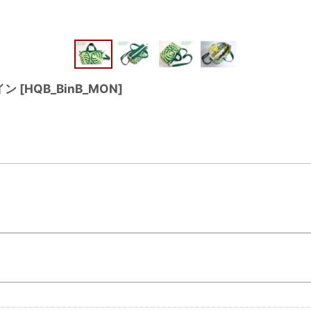
イン
[
HQB_BinB_MON
]