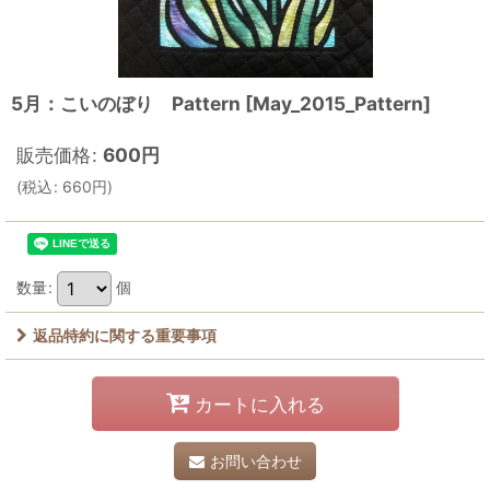
5月：こいのぼり Pattern
[
May_2015_Pattern
]
販売価格
:
600
円
(
税込
:
660
円
)
数量
:
個
返品特約に関する重要事項
カートに入れる
お問い合わせ