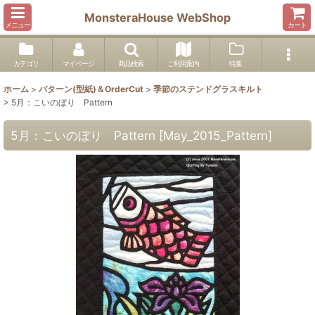
MonsteraHouse WebShop
メニュー
カート
カテゴリ
マイページ
商品検索
ご利用案内
特集
ホーム
>
パターン(型紙)＆OrderCut
>
季節のステンドグラスキルト
>
5月：こいのぼり Pattern
5月：こいのぼり Pattern
[
May_2015_Pattern
]