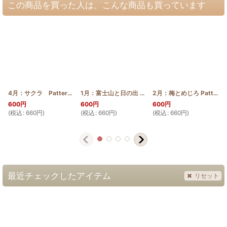
この商品を買った人は、こんな商品も買っています
4月：サクラ Pattern
[
April_2015_Pattern
]
1月：富士山と日の出 Pattern
[
1month_Pattern
]
2月：梅とめじろ Pattern
600
円
600
円
600
円
(
税込
:
660
円
)
(
税込
:
660
円
)
(
税込
:
660
円
)
(
最近チェックしたアイテム
リセット