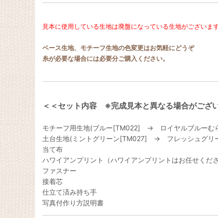
見本に使用している生地は廃盤になっている生地がございま
ベース生地、モチーフ生地の色変更はお気軽にどうぞ
糸が必要な場合には必要分ご購入ください。
＜＜セット内容 ※完成見本と異なる場合がござ
モチーフ用生地(ブルー[TM022] → ロイヤルブルーむら 
土台生地(ミントグリーン[TM027] → フレッシュグリー
当て布
ハワイアンプリント（ハワイアンプリントはお任せくだ
ファスナー
接着芯
仕立て済み持ち手
写真付作り方説明書