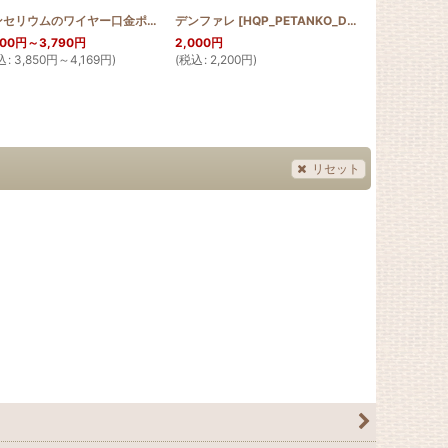
[
アンセリウムのワイヤー口金ポーチ18cm
SGQRB_PUL
デンファレ
[
HQWP_ANTH
]
[
HQP_PETANKO_DEN
]
]
ホワイトジン
500
円
～3,790
円
2,000
円
4,000
円
込
:
3,850
円
～4,169
円
)
(
税込
:
2,200
円
)
(
税込
:
4,400
リセット