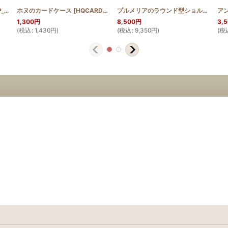
ROLL_HONU
OHO
ホヌのカードケース
]
]
[
HQCARD_HONU
]
プルメリアのラウンド型ショルダーバッグ(ステンドグラスキルト)
1,300
円
8,500
円
3,
(
税込
:
1,430
円
)
(
税込
:
9,350
円
)
(
税