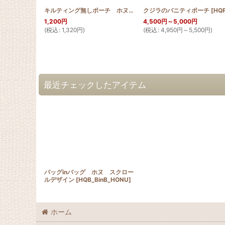
キルティング無しポーチ ホヌ スクロールデザイン
クジラのバニティポーチ
[
HQPP_SC
[
HQP_V_K
1,200
円
4,500
円
～5,000
円
(
税込
:
1,320
円
)
(
税込
:
4,950
円
～5,500
円
)
最近チェックしたアイテム
バッグinバッグ ホヌ スクロー
ルデザイン
[
HQB_BinB_HONU
]
ホーム