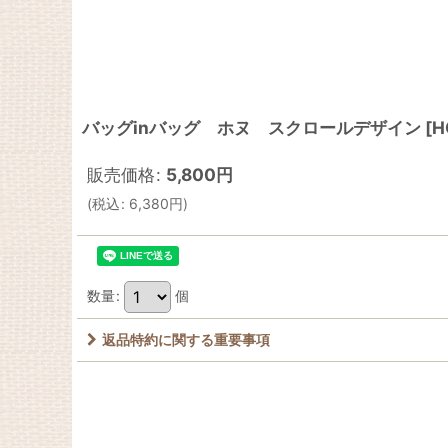
バッグinバッグ ホヌ スクロールデザイン
[
H
販売価格
:
5,800
円
(
税込
:
6,380
円
)
数量
:
個
返品特約に関する重要事項