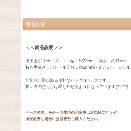
商品詳細
＜＜商品説明＞＞
出来上がりサイズ・・・幅：約23cm 高さ：約15cm マ
持ち手長さ ハンドル部分：約2cm幅×２７ｃｍ、ショルダ
仕切りが沢山ある便利なバッグinバッグです。
長い方の持ち手は取り外せるようになっています(*^-^*)
ベース生地、モチーフ生地の色変更はお気軽にどうぞ
糸が必要な場合には必要分ご購入ください。