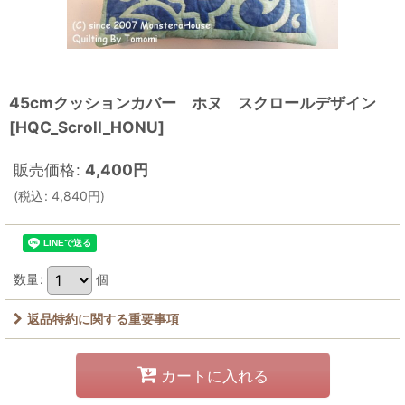
45cmクッションカバー ホヌ スクロールデザイン
[
HQC_Scroll_HONU
]
販売価格
:
4,400
円
(
税込
:
4,840
円
)
数量
:
個
返品特約に関する重要事項
カートに入れる