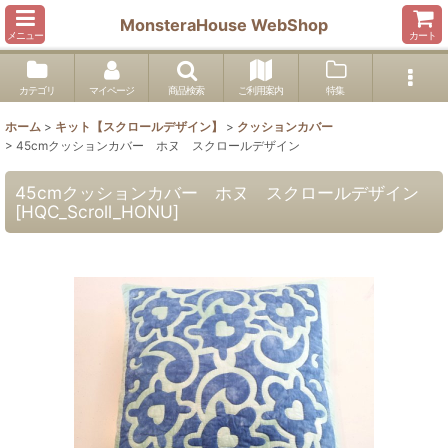
MonsteraHouse WebShop
メニュー
カート
カテゴリ
マイページ
商品検索
ご利用案内
特集
ホーム
>
キット【スクロールデザイン】
>
クッションカバー
>
45cmクッションカバー ホヌ スクロールデザイン
45cmクッションカバー ホヌ スクロールデザイン
[
HQC_Scroll_HONU
]