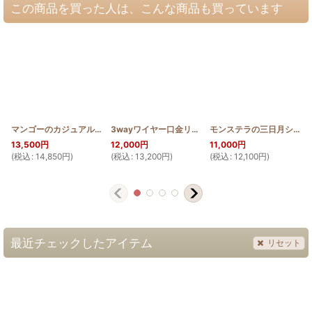
この商品を買った人は、こんな商品も買っています
マンゴーのカジュアルビッグバッグ(高さ35cm)
3wayワイヤー口金リュック モンステラとティアレ
[
HQTB_MACHIBIG_MANGO
モンステラの三日月ショルダーバッグ
]
13,500
円
12,000
円
11,000
円
(
税込
:
14,850
円
)
(
税込
:
13,200
円
)
(
税込
:
12,100
円
)
(
最近チェックしたアイテム
リセット