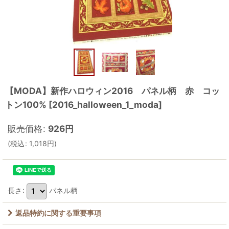
【MODA】新作ハロウィン2016 パネル柄 赤 コッ
トン100%
[
2016_halloween_1_moda
]
販売価格
:
926
円
(
税込
:
1,018
円
)
長さ
:
パネル柄
返品特約に関する重要事項