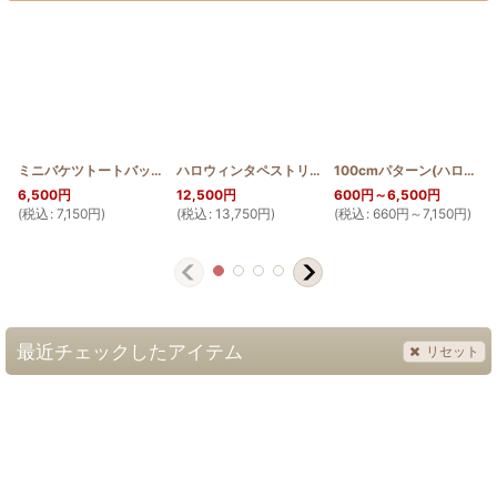
ミニバケツトートバッグ ハロウィンタウン2016
ハロウィンタペストリー100cm
[
HQBTOTE_MINI_HALLO
[
HQT100_HW
]
100cmパターン(ハロウィン)
]
6,500
円
12,500
円
600
円
～6,500
円
(
税込
:
7,150
円
)
(
税込
:
13,750
円
)
(
税込
:
660
円
～7,150
円
)
(
最近チェックしたアイテム
リセット