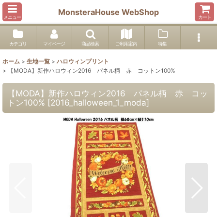
MonsteraHouse WebShop
メニュー
カート
カテゴリ
マイページ
商品検索
ご利用案内
特集
ホーム
>
生地一覧
>
ハロウィンプリント
>
【MODA】新作ハロウィン2016 パネル柄 赤 コットン100%
【MODA】新作ハロウィン2016 パネル柄 赤 コッ
トン100%
[
2016_halloween_1_moda
]