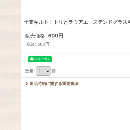
干支キルト：トリとラウアエ ステンドグラスキルト
販売価格
:
600
円
(
税込
:
660
円
)
数量
:
個
返品特約に関する重要事項