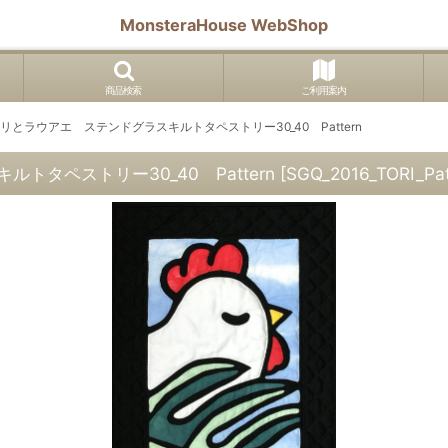
MonsteraHouse WebShop
商品検索
ご利用案内
とラウアエ ステンドグラスキルトタペストリー30_40 Pattern
タペストリー30_40 Pattern
[
SGQ_2016_TORI_Pat