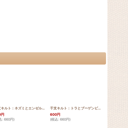
rn
]
[
SGQ_2019_INO_Pattern
干支キルト：ネズミとエンゼルストランペット ステンドグラスキルトタペストリー30_40 Pattern
]
[
SGQ_2014_sheep_Pattern
干支キルト：トラとブーゲンビリア ステンドグラスキルトタペストリー30_40 Pattern
]
0
円
600
円
4,500
円
込
:
660
円
)
(
税込
:
660
円
)
(
税込
:
4,950