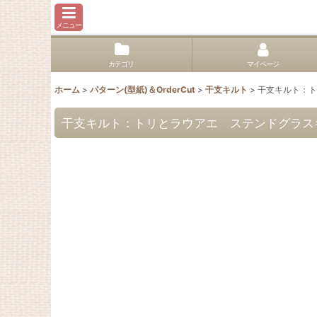
メニュー
カテゴリ
マイページ
ホーム
>
パターン(型紙)＆OrderCut
>
干支キルト
>
干支キルト：トリ
干支キルト：トリとラウアエ ステンドグラスキルト