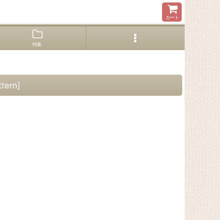
カート
特集
tern
]