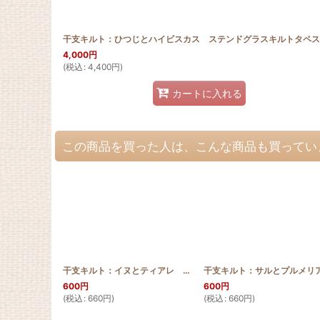
4,000
円
(
税込
:
4,400
円
)
カートに入れる
この商品を買った人は、こんな商品も買ってい
干支キルト：イヌとティアレ ステンドグラスキルトタペストリー30_40 Pattern
600
円
600
円
(
税込
:
660
円
)
(
税込
:
660
円
)