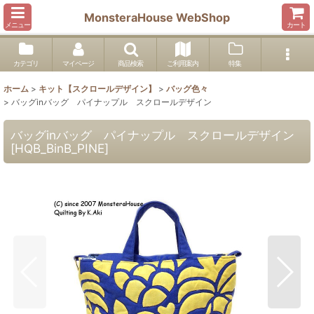
MonsteraHouse WebShop
メニュー
カート
カテゴリ
マイページ
商品検索
ご利用案内
特集
ホーム
>
キット【スクロールデザイン】
>
バッグ色々
>
バッグinバッグ パイナップル スクロールデザイン
バッグinバッグ パイナップル スクロールデザイン
[
HQB_BinB_PINE
]