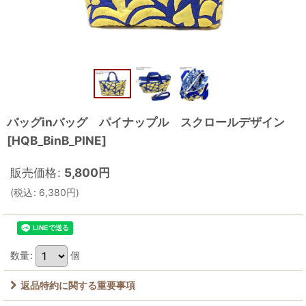
バッグinバッグ パイナップル スクロールデザイン
[
HQB_BinB_PINE
]
販売価格
:
5,800
円
(
税込
:
6,380
円
)
数量
:
個
返品特約に関する重要事項