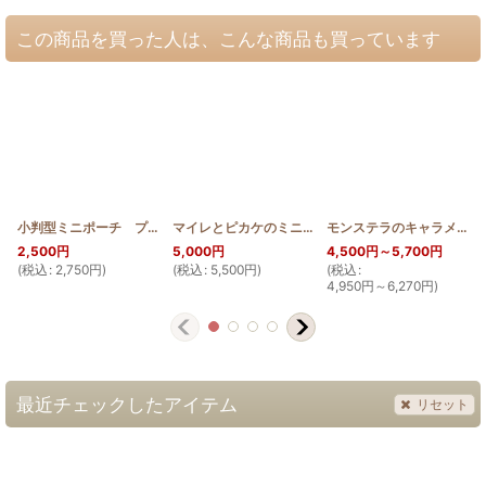
この商品を買った人は、こんな商品も買っています
小判型ミニポーチ プルメリア
[
HQP_CIGA_PUL
マイレとピカケのミニトート
]
[
HQB_MINI_MAI_PUK
モンステラのキャラメルポーチ型ショルダーバッグ
2,500
円
5,000
円
4,500
円
～5,700
円
(
税込
:
2,750
円
)
(
税込
:
5,500
円
)
(
税込
:
(
4,950
円
～6,270
円
)
最近チェックしたアイテム
リセット