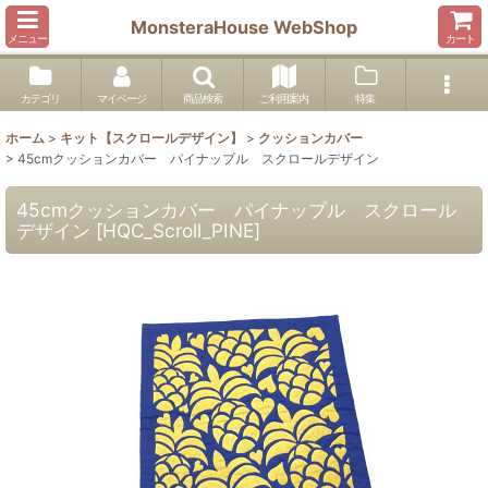
MonsteraHouse WebShop
メニュー
カート
カテゴリ
マイページ
商品検索
ご利用案内
特集
ホーム
>
キット【スクロールデザイン】
>
クッションカバー
>
45cmクッションカバー パイナップル スクロールデザイン
45cmクッションカバー パイナップル スクロール
デザイン
[
HQC_Scroll_PINE
]