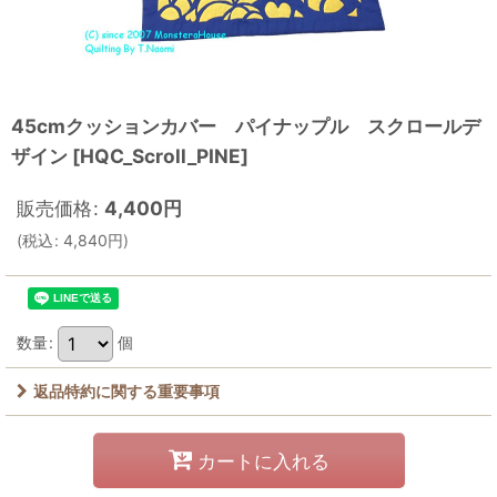
45cmクッションカバー パイナップル スクロールデ
ザイン
[
HQC_Scroll_PINE
]
販売価格
:
4,400
円
(
税込
:
4,840
円
)
数量
:
個
返品特約に関する重要事項
カートに入れる