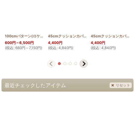
100cmパターン(ロケラニ)
[
PATTERN_T110_LOKE
45cmクッションカバー プルメリア スクロールデザイン
]
45cmクッションカバー モンステラ スクロールデザイン
600
円
～6,500
円
4,400
円
4,400
円
(
税込
:
660
円
～7,150
円
)
(
税込
:
4,840
円
)
(
税込
:
4,840
円
)
(
最近チェックしたアイテム
リセット