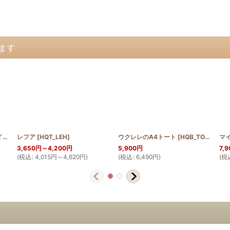
ます
_CHERRY70
モンステラのスクロールデザイン 長財布
レフア
]
[
[
HQWLT_MON_SCR
HQT_LEH
]
]
ウクレレのA4トート
[
HQB_TOTE_UKU
3,650
円
～4,200
円
5,900
円
7,9
(
税込
:
4,015
円
～4,620
円
)
(
税込
:
6,490
円
)
(
税