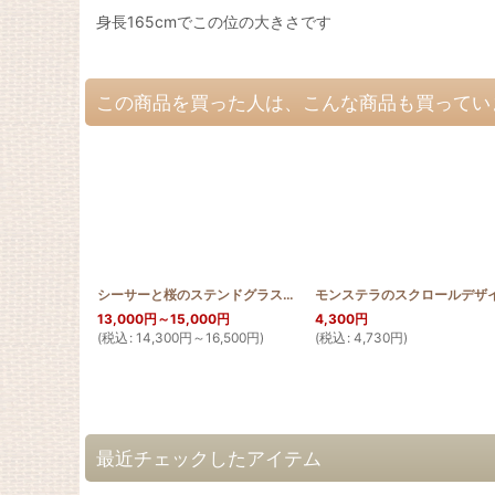
身長165cmでこの位の大きさです
この商品を買った人は、こんな商品も買ってい
シーサーと桜のステンドグラスキルトタペストリー70cm
[
SHISA
13,000
円
～15,000
円
4,300
円
(
税込
:
14,300
円
～16,500
円
)
(
税込
:
4,730
円
)
最近チェックしたアイテム