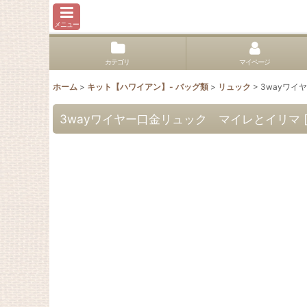
メニュー
カテゴリ
マイページ
ホーム
>
キット【ハワイアン】- バッグ類
>
リュック
>
3wayワイ
3wayワイヤー口金リュック マイレとイリマ