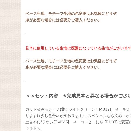
ベース生地、モチーフ生地の色変更はお気軽にどうぞ
糸が必要な場合には必要分ご購入ください。
見本に使用している生地は廃盤になっている生地がございま
ベース生地、モチーフ生地の色変更はお気軽にどうぞ
糸が必要な場合には必要分ご購入ください。
＜＜セット内容 ※完成見本と異なる場合がござ
カット済みモチーフ(葉：ライトグリーン[TM032] → キミド
ります(※少し色合いが変わります)、スペシャルむら染め オレンジ
土台布(ブラウン[TM045] → コーヒーむら [B1-37]に変
キルト芯