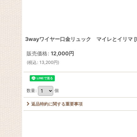
3wayワイヤー口金リュック マイレとイリマ
[
販売価格
:
12,000
円
(
税込
:
13,200
円
)
数量
:
個
返品特約に関する重要事項