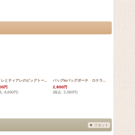
]
マイレとティアレのビッグトート
[
HQB_BIG_TIA
]
バッグinバッグポーチ ロケラニ(ステンドグラスキルト)
ヤシの木のペ
00
円
2,800
円
2,500
円
込
:
8,690
円
)
(
税込
:
3,080
円
)
(
税込
:
2,750
リセット