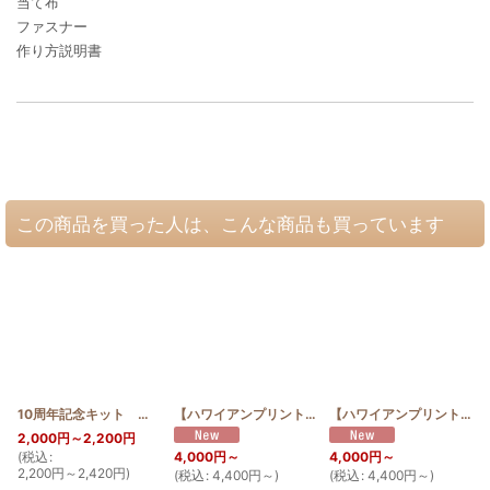
当て布
ファスナー
作り方説明書
この商品を買った人は、こんな商品も買っています
10周年記念キット シェル 30cm
[
10th_shell
]
【ハワイアンプリントは見本と同じ色合い限定】お散歩 サコッシュ ジンベエザメ サクラ
【ハワイアンプリントは見本と同じ色合い限定】お散歩 サコッシュ ジンベエザメ グンジョ
2,000
円
～2,200
円
(
税込
:
(
4,000
円
～
4,000
円
～
2,200
円
～2,420
円
)
(
税込
:
4,400
円
～
)
(
税込
:
4,400
円
～
)