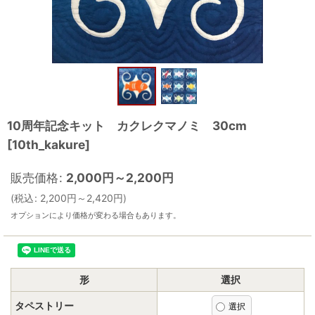
10周年記念キット カクレクマノミ 30cm
[
10th_kakure
]
販売価格
:
2,000
円
～2,200
円
(
税込
:
2,200
円
～2,420
円
)
オプションにより価格が変わる場合もあります。
形
選択
タペストリー