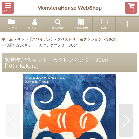
MonsteraHouse WebShop
メニュー
カート
カテゴリ
マイページ
商品検索
ご利用案内
特集
ホーム
>
キット【ハワイアン】- タペストリー＆クッション
>
30cm
>
10周年記念キット カクレクマノミ 30cm
10周年記念キット カクレクマノミ 30cm
[
10th_kakure
]