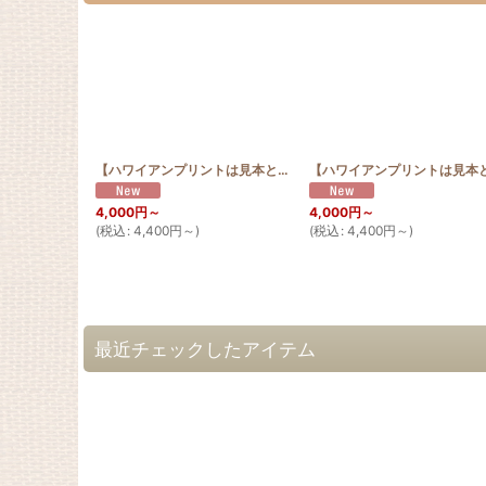
【ハワイアンプリントは見本と同じ色合い限定】お散歩 サコッシュ ジンベエザメ サクラ
4,000
円
～
4,000
円
～
(
税込
:
4,400
円
～
)
(
税込
:
4,400
円
～
)
最近チェックしたアイテム