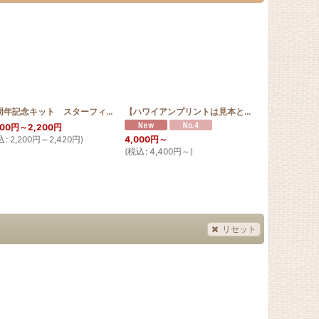
_GUNJYO_Limited
[
10th_dol
]
]
10周年記念キット スターフィッシュ 30cm
[
10th_starfish
]
【ハワイアンプリントは見本と同じ色合い限定】お散歩 サコッシュ ジンベエザメ ミズイロむら
000
円
～2,200
円
2,450
円
込
:
2,200
円
～2,420
円
)
(
税込
:
2,695
4,000
円
～
希望小売価格
:
(
税込
:
4,400
円
～
)
リセット