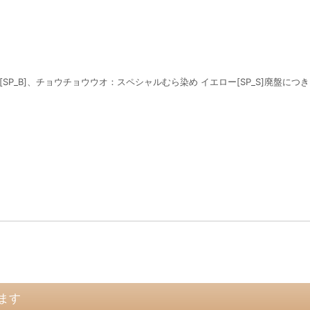
P_B]、チョウチョウウオ：スペシャルむら染め イエロー[SP_S]廃盤につきク
ます