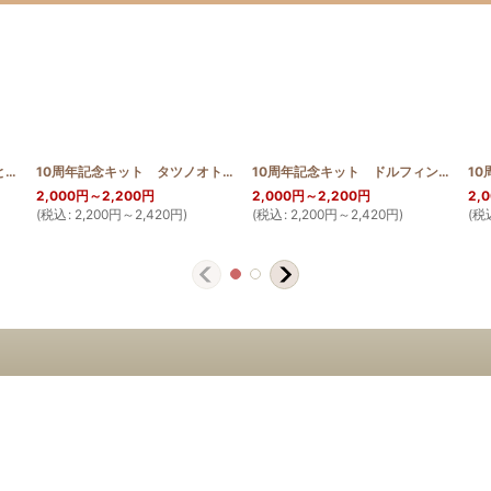
【ハワイアンプリントは見本と同じ色合い限定】お散歩 サコッシュ ジンベエザメ グンジョ
[
HQ_ST_BAG_JIN_SAKURA_Limited
10周年記念キット タツノオトシゴ 30cm
[
10th_seahorse
]
[
HQ_ST_BAG_JIN
]
10周年記念キット ドルフィン 30cm
2,000
円
～2,200
円
2,000
円
～2,200
円
2,
(
税込
:
2,200
円
～2,420
円
)
(
税込
:
2,200
円
～2,420
円
)
(
税