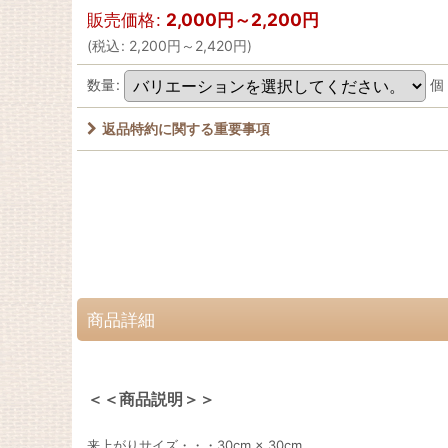
販売価格
:
2,000
円
～2,200
円
(
税込
:
2,200
円
～2,420
円
)
数量
:
個
返品特約に関する重要事項
商品詳細
＜＜商品説明＞＞
来上がりサイズ・・・30cm × 30cm