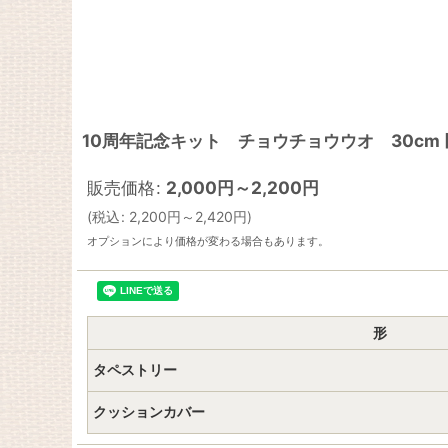
10周年記念キット チョウチョウウオ 30cm
販売価格
:
2,000
円
～2,200
円
(
税込
:
2,200
円
～2,420
円
)
オプションにより価格が変わる場合もあります。
形
タペストリー
クッションカバー