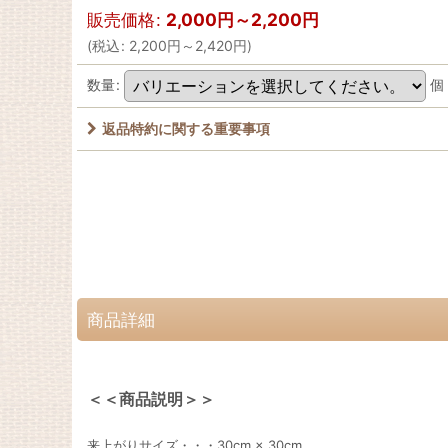
販売価格
:
2,000
円
～2,200
円
(
税込
:
2,200
円
～2,420
円
)
数量
:
個
返品特約に関する重要事項
商品詳細
＜＜商品説明＞＞
来上がりサイズ・・・30cm × 30cm