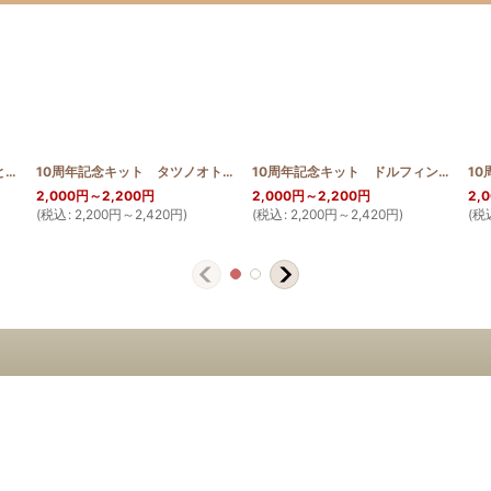
【ハワイアンプリントは見本と同じ色合い限定】お散歩 サコッシュ ジンベエザメ グンジョ
[
HQ_ST_BAG_JIN_SAKURA_Limited
10周年記念キット タツノオトシゴ 30cm
[
10th_seahorse
]
[
HQ_ST_BAG_JIN
]
10周年記念キット ドルフィン 30cm
2,000
円
～2,200
円
2,000
円
～2,200
円
2,
(
税込
:
2,200
円
～2,420
円
)
(
税込
:
2,200
円
～2,420
円
)
(
税