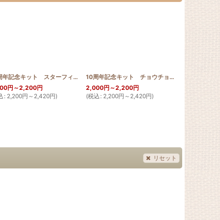
_GUNJYO_Limited
[
10th_dol
]
]
10周年記念キット スターフィッシュ 30cm
[
10th_starfish
]
10周年記念キット チョウチョウウオ 30cm
[
10
000
円
～2,200
円
2,000
円
～2,200
円
込
:
2,200
円
～2,420
円
)
(
税込
:
2,200
円
～2,420
円
)
4,000
円
～
(
税込
:
4,400
リセット