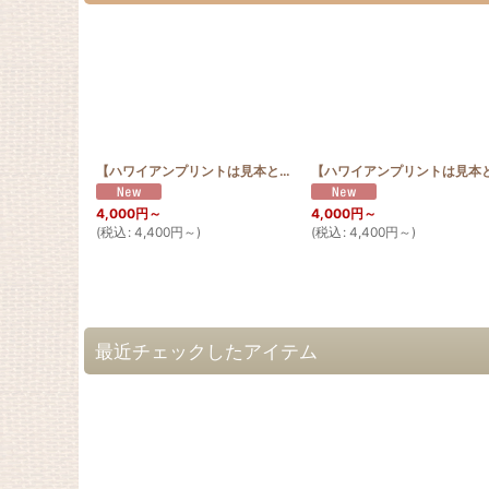
【ハワイアンプリントは見本と同じ色合い限定】お散歩 サコッシュ ジンベエザメ サクラ
4,000
円
～
4,000
円
～
(
税込
:
4,400
円
～
)
(
税込
:
4,400
円
～
)
最近チェックしたアイテム