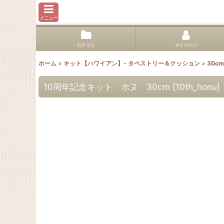
メニュー
カテゴリ
マイページ
ホーム
>
キット【ハワイアン】- タペストリー＆クッション
>
30cm
10周年記念キット ホヌ 30cm
[
10th_honu
]