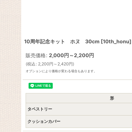
10周年記念キット ホヌ 30cm
[
10th_honu
]
販売価格
:
2,000
円
～2,200
円
(
税込
:
2,200
円
～2,420
円
)
オプションにより価格が変わる場合もあります。
形
タペストリー
クッションカバー