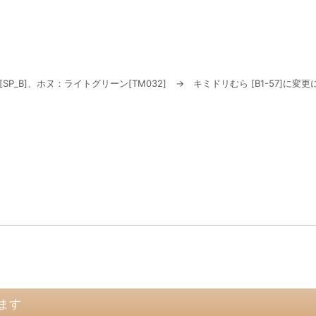
_B]、ホヌ：ライトグリーン[TM032] → キミドリむら [B1-57]に変更
ます