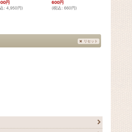
500
円
600
円
600
円
込
:
4,950
円
)
(
税込
:
660
円
)
(
税込
:
660
リセット