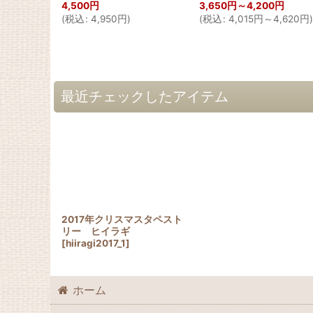
4,500
円
3,650
円
～4,200
円
(
税込
:
4,950
円
)
(
税込
:
4,015
円
～4,620
円
)
最近チェックしたアイテム
2017年クリスマスタペスト
リー ヒイラギ
[
hiiragi2017_1
]
ホーム