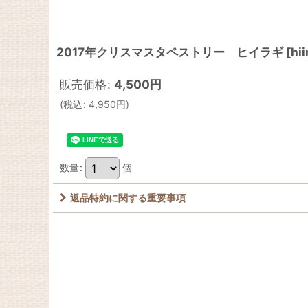
2017年クリスマスタペストリー ヒイラギ
[
hii
販売価格
:
4,500
円
(
税込
:
4,950
円
)
数量
:
個
返品特約に関する重要事項