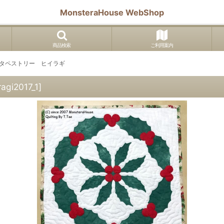
MonsteraHouse WebShop
商品検索
ご利用案内
スタペストリー ヒイラギ
iragi2017_1
]