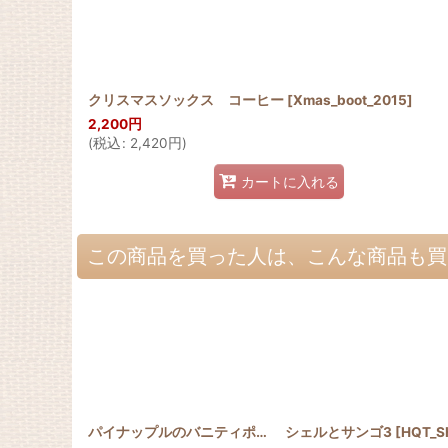
クリスマスソックス コーヒー
[
Xmas_boot_2015
]
2,200
円
(
税込
:
2,420
円
)
カートに入れる
この商品を買った人は、こんな商品も買
パイナップルのバニティポーチ
シェルとサンゴ3
[
HQP_V_PINE
]
[
HQT_SHEL