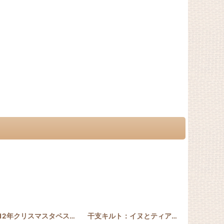
_RED
]
[
2013_KUKUI_40
2012年クリスマスタペストリー アンセリウム
]
[
2012_ANTH_40
干支キルト：イヌとティアレ ステンドグラスキルトタペストリー30_40 Pattern
]