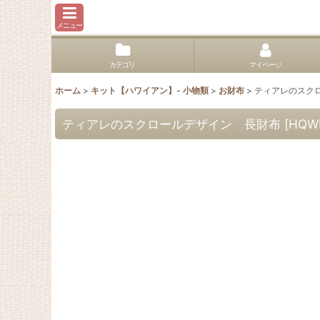
メニュー
カテゴリ
マイページ
ホーム
>
キット【ハワイアン】- 小物類
>
お財布
>
ティアレのスク
ティアレのスクロールデザイン 長財布
[
HQWL