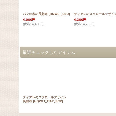
パンの木の長財布
[
HQWLT_ULU
]
4,000
円
4,300
円
(
税込
:
4,400
円
)
(
税込
:
4,730
円
)
最近チェックしたアイテム
ティアレのスクロールデザイン
長財布
[
HQWLT_TIA2_SCR
]