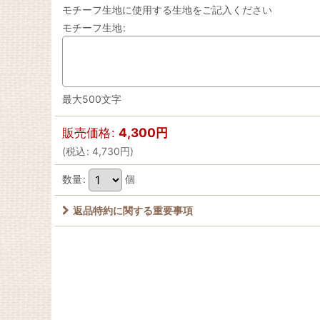
モチーフ生地に使用する生地をご記入ください
モチーフ生地
:
最大500文字
販売価格
:
4,300
円
(
税込
:
4,730
円
)
数量
:
個
返品特約に関する重要事項