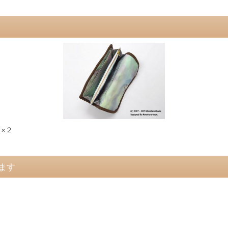
×２
ます