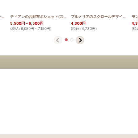
ティアレのスクロールデザイン 長財布
[
HQWLT_TIA2_SCR
]
ティアレのお財布ポシェット(スクロールデザイン)
[
HQWP_TIA
]
プルメリアのスクロールデザイン 長財布
5,500
円
～6,500
円
4,300
円
4,
(
税込
:
6,050
円
～7,150
円
)
(
税込
:
4,730
円
)
(
税