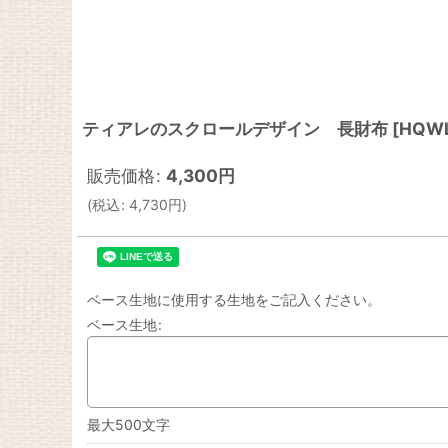
ティアレのスクロールデザイン 長財布
[
HQWL
販売価格
:
4,300
円
(
税込
:
4,730
円
)
ベース生地に使用する生地をご記入ください。
ベース生地
:
最大500文字