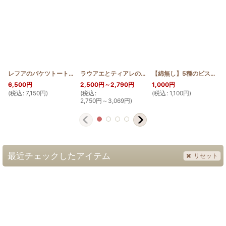
レフアのバケツトート
[
HQB_BTOTE_LEF
]
ラウアエとティアレのワイヤー口金ポーチ12cm
【綿無し】5種のビスコーニュ型ピンクッション 1個づつ作れるセット（カラーお任せタイプ）
[
HQ
6,500
円
2,500
円
～2,790
円
1,000
円
(
税込
:
7,150
円
)
(
税込
:
(
税込
:
1,100
円
)
(
2,750
円
～3,069
円
)
最近チェックしたアイテム
リセット