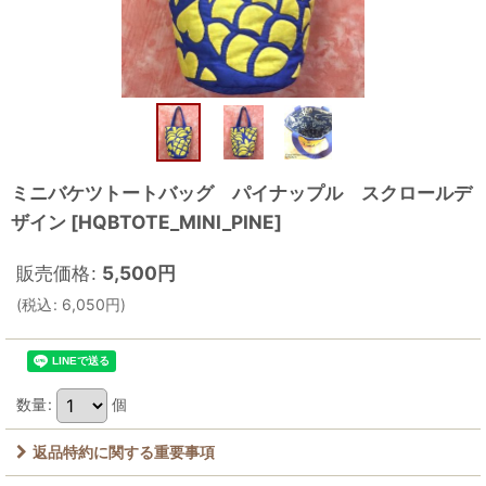
ミニバケツトートバッグ パイナップル スクロールデ
ザイン
[
HQBTOTE_MINI_PINE
]
販売価格
:
5,500
円
(
税込
:
6,050
円
)
数量
:
個
返品特約に関する重要事項