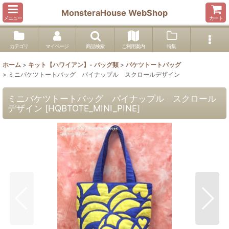
MonsteraHouse WebShop
メニュー
カート
カテゴリ
マイページ
商品検索
ご利用案内
特集
ホーム
>
キット【ハワイアン】- バッグ類
>
バケツトートバッグ
>
ミニバケツトートバッグ パイナップル スクロールデザイン
ミニバケツトートバッグ パイナップル スクロール
デザイン
[
HQBTOTE_MINI_PINE
]