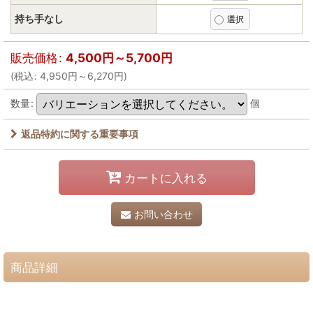
持ち手なし
販売価格
:
4,500
円
～5,700
円
(
税込
:
4,950
円
～6,270
円
)
数量
:
個
返品特約に関する重要事項
カートに入れる
お問い合わせ
商品詳細