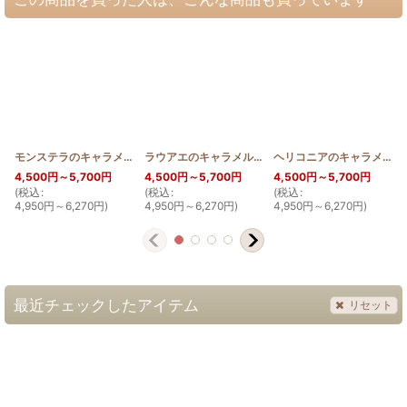
モンステラのキャラメルポーチ薄型おっきめ
[
2WAY_PB_MON
ラウアエのキャラメルポーチ薄型おっきめ
]
[
2WAY_P
ヘリコニアのキャラメルポーチ薄型おっきめ
4,500
円
～5,700
円
4,500
円
～5,700
円
4,500
円
～5,700
円
(
税込
:
(
税込
:
(
税込
:
(
4,950
円
～6,270
円
)
4,950
円
～6,270
円
)
4,950
円
～6,270
円
)
最近チェックしたアイテム
リセット