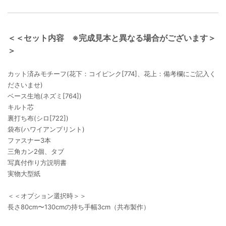
＜＜セット内容 ※完成見本と異なる場合がございます＞
＞
カット済みモチーフ(花下：コイピンク[774]、花上：備考欄にご記入く
ださいませ)
ベース生地(ネズミ[764])
キルト芯
裏打ち布(シロ[722])
袋布(ハワイアンプリント)
ファスナー3本
三角カン2個、タブ
写真付作り方説明書
実物大型紙
＜＜オプション選択時＞＞
長さ80cm〜130cmの持ち手幅3cm（共布製作）