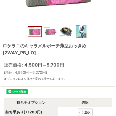
ロケラニのキャラメルポーチ薄型おっきめ
[
2WAY_PB_LO
]
販売価格
:
4,500
円
～5,700
円
(
税込
:
4,950
円
～6,270
円
)
オプションにより価格が変わる場合もあります。
持ち手オプション
選択
持ち手あり(+1200円)