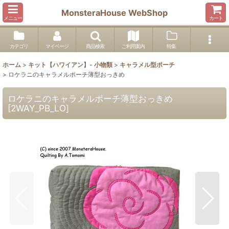
MonsteraHouse WebShop
メニュー
カート
カテゴリ
マイページ
商品検索
ご利用案内
特集
ホーム
>
キット【ハワイアン】- 小物類
>
キャラメル型ポーチ
>
ロケラニのキャラメルポーチ薄型おっきめ
ロケラニのキャラメルポーチ薄型おっきめ
[
2WAY_PB_LO
]