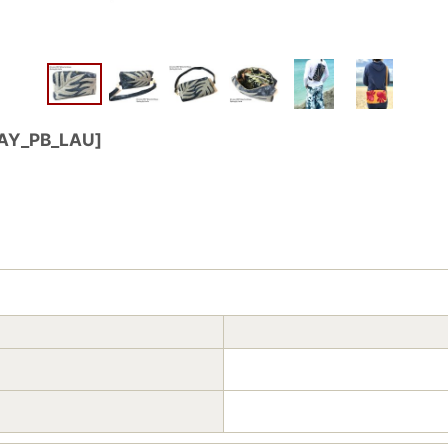
AY_PB_LAU
]