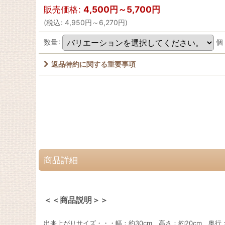
販売価格
:
4,500
円
～5,700
円
(
税込
:
4,950
円
～6,270
円
)
数量
:
個
返品特約に関する重要事項
商品詳細
＜＜商品説明＞＞
出来上がりサイズ・・・幅：約30cm 高さ：約20cm 奥行：