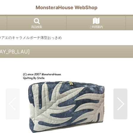
MonsteraHouse WebShop
商品検索
ご利用案内
ウアエのキャラメルポーチ薄型おっきめ
AY_PB_LAU
]