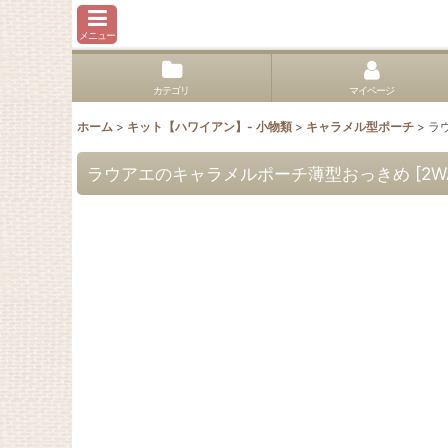
メニュー
カテゴリ
マイページ
ホーム
>
キット【ハワイアン】- 小物類
>
キャラメル型ポーチ
>
ラ
ラウアエのキャラメルポーチ薄型おっきめ
[
2W