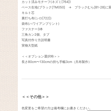
カット済みモチーフ(ネズミ[764])
ベース生地(ブラック[TM050] → ブラックむら[B1-28]
キルト芯
裏打ち布(シロ[722])
袋布(ハワイアンプリント)
ファスナー3本
三角カン2個、タブ
写真付作り方説明書
実物大型紙
＜＜オプション選択時＞＞
長さ80cm〜130cmの持ち手幅3cm（共布製作）
＜＜その他＞＞
色変更をご希望の方は備考欄にお書きください。