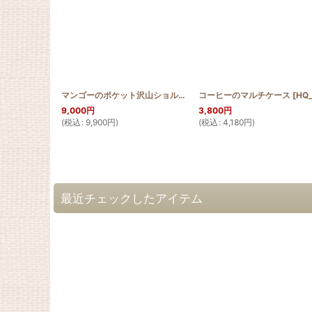
マンゴーのポケット沢山ショルダーバッグ
コーヒーのマルチケース
[
HQ_BAG_LOT_PO_M
[
HQ_MULTI_COFFE
9,000
円
3,800
円
(
税込
:
9,900
円
)
(
税込
:
4,180
円
)
最近チェックしたアイテム