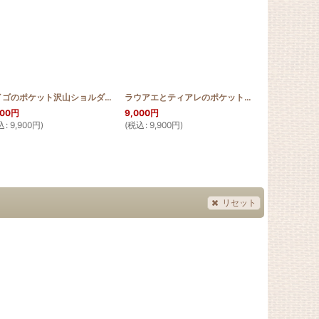
[
HQRMINI_ANG
]
デイゴのポケット沢山ショルダーバッグ【幅30cm】
[
HQB_LOT30_DEIGO
ラウアエとティアレのポケット沢山ショルダーバッグ【幅30cm】
トックリキワ
]
000
円
9,000
円
3,800
円
～
込
:
9,900
円
)
(
税込
:
9,900
円
)
(
税込
:
4,180
リセット