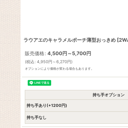
ラウアエのキャラメルポーチ薄型おっきめ
[
2W
販売価格
:
4,500
円
～5,700
円
(
税込
:
4,950
円
～6,270
円
)
オプションにより価格が変わる場合もあります。
持ち手オプション
持ち手あり(+1200円)
持ち手なし