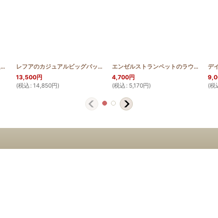
ANGO
E
]
]
レフアのカジュアルビッグバッグ(高さ35cm)
[
HQTB_MACHIBIG_LEF
エンゼルストランペットのラウンドバッグミニ
]
13,500
円
4,700
円
9,
(
税込
:
14,850
円
)
(
税込
:
5,170
円
)
(
税