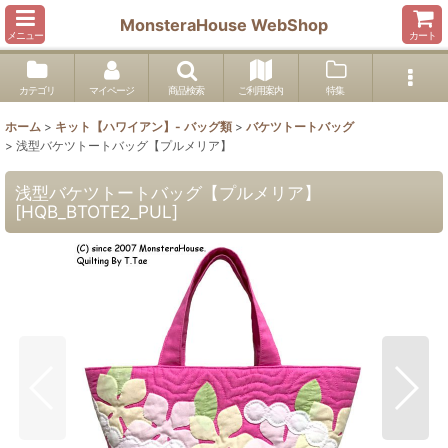
MonsteraHouse WebShop
メニュー
カート
カテゴリ
マイページ
商品検索
ご利用案内
特集
ホーム
>
キット【ハワイアン】- バッグ類
>
バケツトートバッグ
>
浅型バケツトートバッグ【プルメリア】
浅型バケツトートバッグ【プルメリア】
[
HQB_BTOTE2_PUL
]