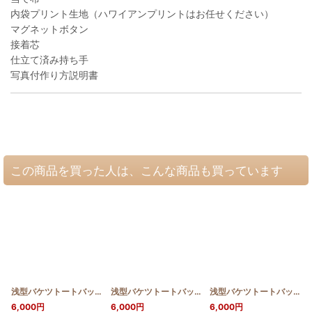
内袋プリント生地（ハワイアンプリントはお任せください）
マグネットボタン
接着芯
仕立て済み持ち手
写真付作り方説明書
この商品を買った人は、こんな商品も買っています
浅型バケツトートバッグ【パイナップル】
[
HQB_BTOTE2_PINE
浅型バケツトートバッグ【グンバイヒルガオ】
]
[
HQB
浅型バケツトートバッグ マンタ
6,000
円
6,000
円
6,000
円