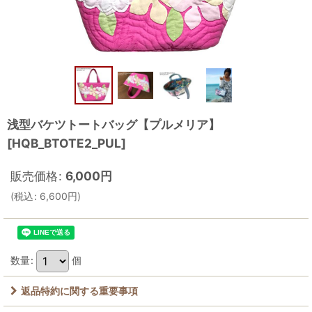
浅型バケツトートバッグ【プルメリア】
[
HQB_BTOTE2_PUL
]
販売価格
:
6,000
円
(
税込
:
6,600
円
)
数量
:
個
返品特約に関する重要事項