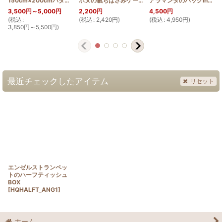
150cm×200cmパターン(ハイビスカスとグァバ)
ホヌの裁ちばさみケース
[
PATTERN_T150_200_HIB_
[
HQSCI_HONU
]
アラマンダのバッグinバッグ
3,500
円
～5,000
円
2,200
円
4,500
円
(
税込
:
(
税込
:
2,420
円
)
(
税込
:
4,950
円
)
(
3,850
円
～5,500
円
)
最近チェックしたアイテム
リセット
エンゼルストランペッ
トのハーフティッシュ
BOX
[
HQHALFT_ANG1
]
ホーム