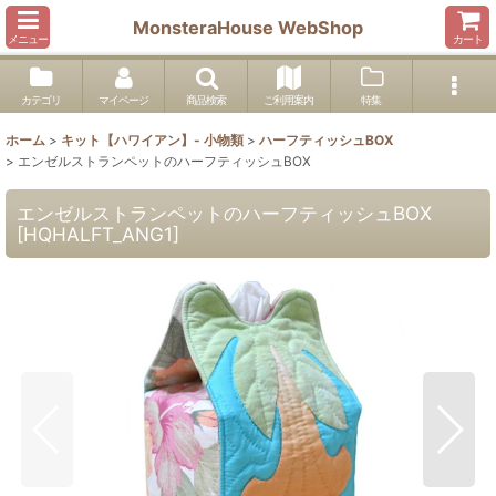
MonsteraHouse WebShop
メニュー
カート
カテゴリ
マイページ
商品検索
ご利用案内
特集
ホーム
>
キット【ハワイアン】- 小物類
>
ハーフティッシュBOX
>
エンゼルストランペットのハーフティッシュBOX
エンゼルストランペットのハーフティッシュBOX
[
HQHALFT_ANG1
]