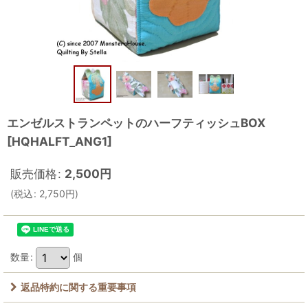
エンゼルストランペットのハーフティッシュBOX
[
HQHALFT_ANG1
]
販売価格
:
2,500
円
(
税込
:
2,750
円
)
数量
:
個
返品特約に関する重要事項