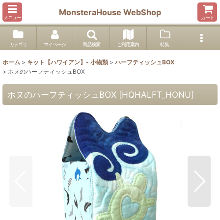
MonsteraHouse WebShop
メニュー
カート
カテゴリ
マイページ
商品検索
ご利用案内
特集
ホーム
>
キット【ハワイアン】- 小物類
>
ハーフティッシュBOX
>
ホヌのハーフティッシュBOX
ホヌのハーフティッシュBOX
[
HQHALFT_HONU
]