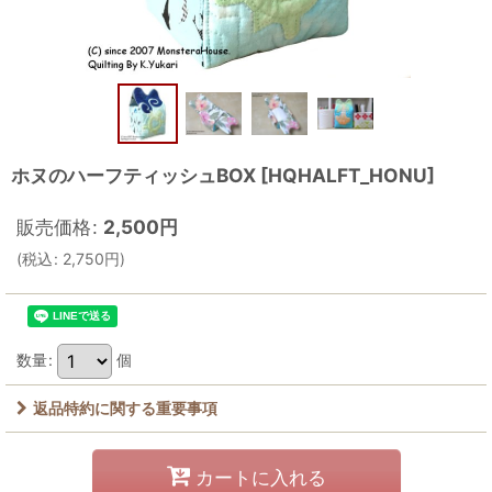
ホヌのハーフティッシュBOX
[
HQHALFT_HONU
]
販売価格
:
2,500
円
(
税込
:
2,750
円
)
数量
:
個
返品特約に関する重要事項
カートに入れる