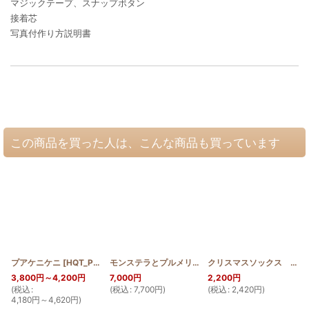
マジックテープ、スナップボタン
接着芯
写真付作り方説明書
この商品を買った人は、こんな商品も買っています
プアケニケニ
[
HQT_PUA
]
モンステラとプルメリアのメッセンジャーバッグ
クリスマスソックス ククイ
[
HQ
3,800
円
～4,200
円
7,000
円
2,200
円
(
税込
:
(
税込
:
7,700
円
)
(
税込
:
2,420
円
)
(
4,180
円
～4,620
円
)