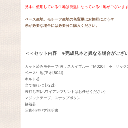
見本に使用している生地は廃盤になっている生地がございま
ベース生地、モチーフ生地の色変更はお気軽にどうぞ
糸が必要な場合には必要分ご購入ください。
＜＜セット内容 ※完成見本と異なる場合がござ
カット済みモチーフ(波：スカイブルー[TM020] → サックス
ベース生地(アオ[804])
キルト芯
当て布(シロ[722])
裏打ち布(ハワイアンプリントはお任せください)
マジックテープ、スナップボタン
接着芯
写真付作り方説明書