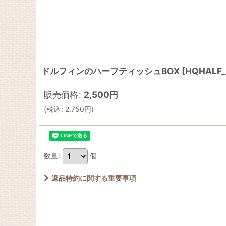
ドルフィンのハーフティッシュBOX
[
HQHALF
販売価格
:
2,500
円
(
税込
:
2,750
円
)
数量
:
個
返品特約に関する重要事項