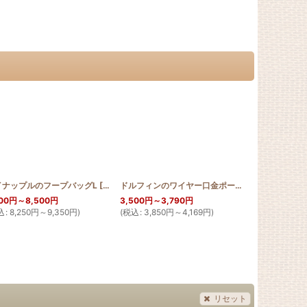
イナップルのフープバッグL
[
HQPO_4_TIA
[
HQFP45_UKU
]
]
ドルフィンのワイヤー口金ポーチ18cm
[
HQWP_D
00
円
～8,500
円
3,500
円
～3,790
円
1,000
円
込
:
8,250
円
～9,350
円
)
(
税込
:
3,850
円
～4,169
円
)
(
税込
:
1,100
円
リセット