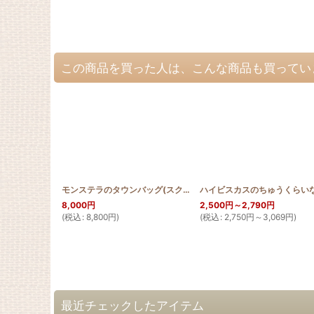
この商品を買った人は、こんな商品も買ってい
モンステラのタウンバッグ(スクロールデザイン)
[
SCROLL_BAG
8,000
円
2,500
円
～2,790
円
(
税込
:
8,800
円
)
(
税込
:
2,750
円
～3,069
円
)
最近チェックしたアイテム