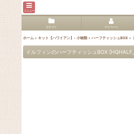
メニュー
カテゴリ
マイページ
ホーム
>
キット【ハワイアン】- 小物類
>
ハーフティッシュBOX
>
ドルフィンのハーフティッシュBOX
[
HQHALF