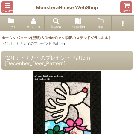
MonsteraHouse WebShop
メニュー
カート
カテゴリ
マイページ
商品検索
ご利用案内
特集
ホーム
>
パターン(型紙)＆OrderCut
>
季節のステンドグラスキルト
>
12月：トナカイのプレゼント Pattern
12月：トナカイのプレゼント Pattern
[
Decenber_Deer_Pattern
]