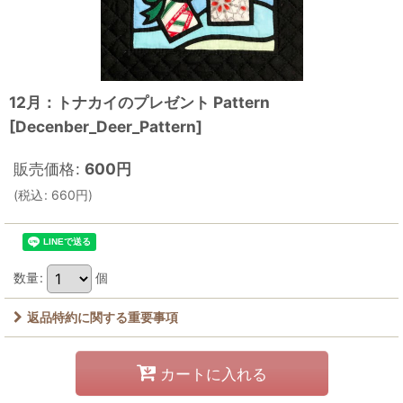
12月：トナカイのプレゼント Pattern
[
Decenber_Deer_Pattern
]
販売価格
:
600
円
(
税込
:
660
円
)
数量
:
個
返品特約に関する重要事項
カートに入れる