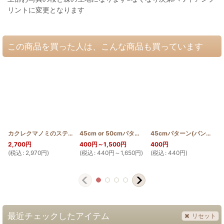
リントに変更となります
この商品を買った人は、こんな商品も買っています
カクレクマノミのステンドグラスキルトタペストリー20_25
45cm or 50cmパターン(カニ)
[
PATTERN_T50_CR
[
SGQT2025_NIM
45cmパターン(パンの木)
2,700
円
400
円
～1,500
円
400
円
(
税込
:
2,970
円
)
(
税込
:
440
円
～1,650
円
)
(
税込
:
440
円
)
(
最近チェックしたアイテム
リセット