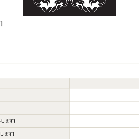
F
]
いします)
いします)