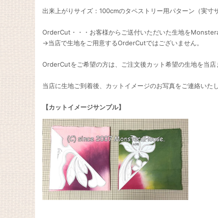
出来上がりサイズ：100cmのタペストリー用パターン（実寸
OrderCut・・・お客様からご送付いただいた生地をMonst
→当店で生地をご用意するOrderCutではございません。
OrderCutをご希望の方は、ご注文後カット希望の生地を当
当店に生地ご到着後、カットイメージのお写真をご連絡いた
【カットイメージサンプル】