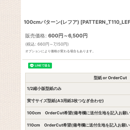
100cmパターン(レフア)
[
PATTERN_T110_LE
販売価格
:
600
円
～6,500
円
(
税込
:
660
円
～7,150
円
)
オプションにより価格が変わる場合もあります。
型紙 or OrderCut
1/2縮小版型紙のみ
実寸サイズ型紙(A3用紙3枚つなぎ合わせ)
100cm OrderCut希望(備考欄に送付生地を記入お願
110cm OrderCut希望(備考欄に送付生地を記入お願