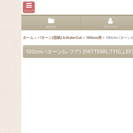
メニュー
カテゴリ
マイページ
ホーム
>
パターン(型紙)＆OrderCut
>
100cm用
>
100cmパターン
100cmパターン(レフア)
[
PATTERN_T110_LEF