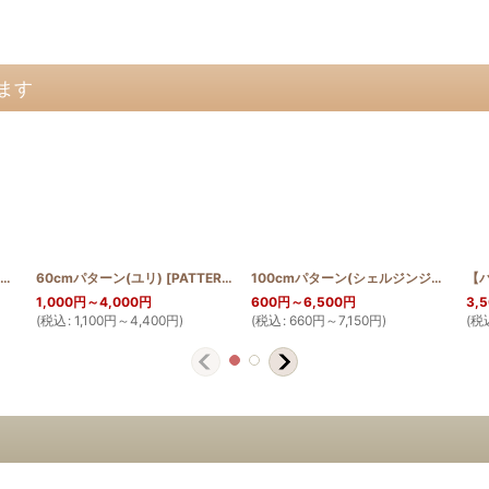
ます
45cm or 50cmパターン(テッポウユリ)
60cmパターン(ユリ)
[
PATTERN_T50_LILY
[
PATTERN_T60_LILY
]
]
100cmパターン(シェルジンジャー)
[
PA
1,000
円
～4,000
円
600
円
～6,500
円
3,
(
税込
:
1,100
円
～4,400
円
)
(
税込
:
660
円
～7,150
円
)
(
税