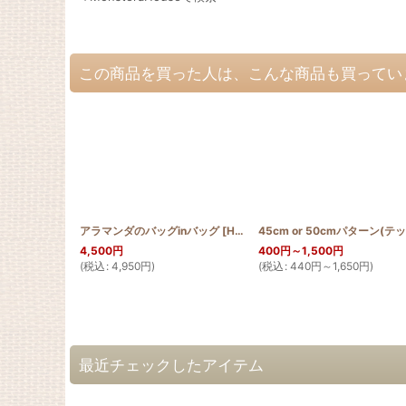
この商品を買った人は、こんな商品も買ってい
アラマンダのバッグinバッグ
[
HQBIB_ALA
]
4,500
円
400
円
～1,500
円
(
税込
:
4,950
円
)
(
税込
:
440
円
～1,650
円
)
最近チェックしたアイテム