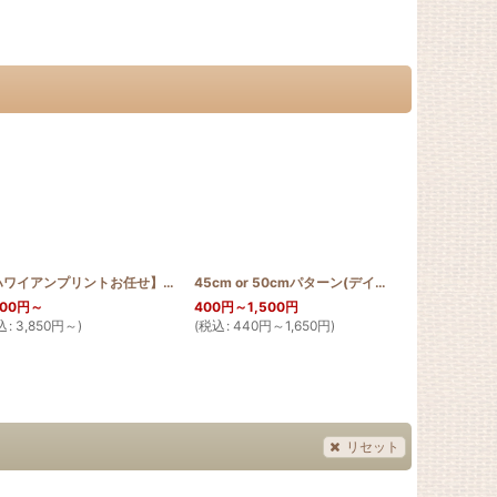
TTERN_T110_SGIN
]
【ハワイアンプリントお任せ】お散歩 サコッシュ モンステラ：コイチャ
45cm or 50cmパターン(デイゴ1/4デザイン)
[
HQ_ST_BA
[
PA
500
円
～
400
円
～1,500
円
600
円
～6,50
込
:
3,850
円
～
)
(
税込
:
440
円
～1,650
円
)
(
税込
:
660
円
～
リセット