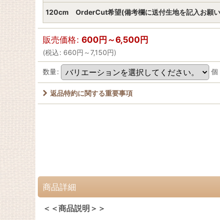
120cm OrderCut希望(備考欄に送付生地を記入お願
販売価格
:
600
円
～6,500
円
(
税込
:
660
円
～7,150
円
)
数量
:
個
返品特約に関する重要事項
商品詳細
＜＜商品説明＞＞