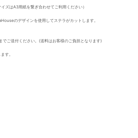
サイズはA3用紙を繋ぎ合わせてご利用ください）
eraHouseのデザインを使用してステラがカットします。
店までご送付ください。(送料はお客様のご負担となります)
します。