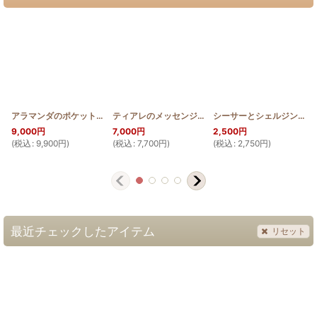
アラマンダのポケット沢山ショルダーバッグ【幅30cm】
ティアレのメッセンジャーバッグ
[
HQB_LOT30_ALA
[
HQB_MINI_M_TIA
シーサーとシェルジンジャーのステンドグラスキルトタペストリー50cm×80cm Pattern
]
9,000
円
7,000
円
2,500
円
(
税込
:
9,900
円
)
(
税込
:
7,700
円
)
(
税込
:
2,750
円
)
(
最近チェックしたアイテム
リセット