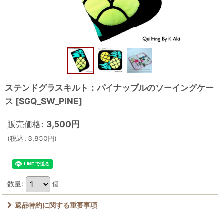
ステンドグラスキルト：パイナップルのソーイングケー
ス
[
SGQ_SW_PINE
]
販売価格
:
3,500
円
(
税込
:
3,850
円
)
数量
:
個
返品特約に関する重要事項