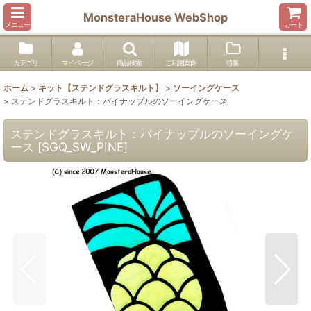
MonsteraHouse WebShop
メニュー
カート
カテゴリ
マイページ
商品検索
ご利用案内
特集
ホーム
>
キット【ステンドグラスキルト】
>
ソーイングケース
>
ステンドグラスキルト：パイナップルのソーイングケース
ステンドグラスキルト：パイナップルのソーイングケ
ース
[
SGQ_SW_PINE
]