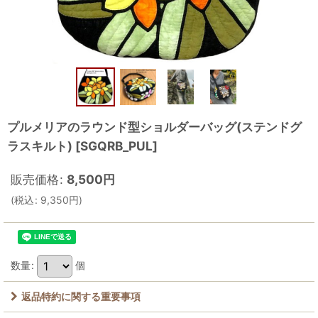
プルメリアのラウンド型ショルダーバッグ(ステンドグ
ラスキルト)
[
SGQRB_PUL
]
販売価格
:
8,500
円
(
税込
:
9,350
円
)
数量
:
個
返品特約に関する重要事項