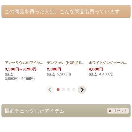
この商品を買った人は、こんな商品も買っています
アンセリウムのワイヤー口金ポーチ18cm
デンファレ
[
HQP_PETANKO_DEN
[
HQWP_ANTH
]
]
ホワイトジンジャーの長財布
3,500
円
～3,790
円
2,000
円
4,000
円
(
税込
:
(
税込
:
2,200
円
)
(
税込
:
4,400
円
)
(
3,850
円
～4,169
円
)
最近チェックしたアイテム
リセット