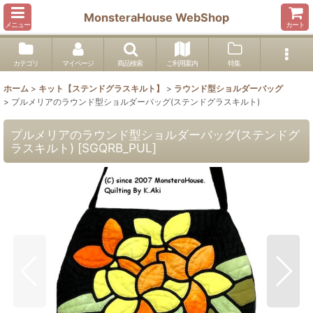
MonsteraHouse WebShop
メニュー
カート
カテゴリ
マイページ
商品検索
ご利用案内
特集
ホーム
>
キット【ステンドグラスキルト】
>
ラウンド型ショルダーバッグ
>
プルメリアのラウンド型ショルダーバッグ(ステンドグラスキルト)
プルメリアのラウンド型ショルダーバッグ(ステンドグ
ラスキルト)
[
SGQRB_PUL
]