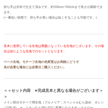
持ち手は共布で仕立て済みです。約100cm-150cmまで長さが調節でき
ます。
(一番短い状態で、持ち手が長い場合は短くすることも可能です。)
見本に使用している生地は廃盤になっている生地がございます。その場
合は似たような生地でのセットとなります。
ベース生地、モチーフ生地の色変更はお気軽にどうぞ
糸が必要な場合には必要分ご購入ください。
＜＜セット内容 ※完成見本と異なる場合がございます＞
＞
メイン部分モチーフ用生地（プルメリア：スペシャルむら染め オレン
ジ[SP_K] → ミカンむら[B1-32]に変更になります・イエロー