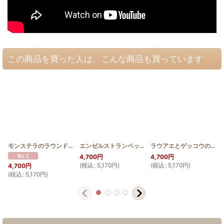
この商品を買った人は、こんな商品も買っています
モンステラのラウンドバッグミニ
[
HQRMINI_MON
エンゼルストランペットのラウンドバッグミニ
]
[
HQR
ラウアエとゲッコウのラウンドバッグミニ
4,700
円
4,700
円
(
税込
:
5,170
円
)
(
税込
:
5,170
円
)
(
4,700
円
(
税込
:
5,170
円
)