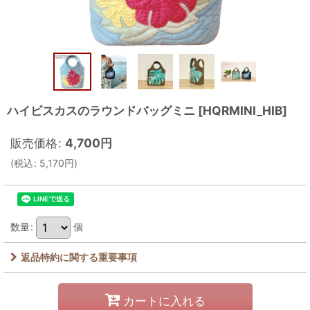
ハイビスカスのラウンドバッグミニ
[
HQRMINI_HIB
]
販売価格
:
4,700
円
(
税込
:
5,170
円
)
数量
:
個
返品特約に関する重要事項
カートに入れる