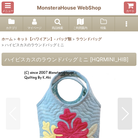
MonsteraHouse WebShop
メニュー
カート
カテゴリ
マイページ
商品検索
ご利用案内
特集
ホーム
>
キット【ハワイアン】- バッグ類
>
ラウンドバッグ
>
ハイビスカスのラウンドバッグミニ
ハイビスカスのラウンドバッグミニ
[
HQRMINI_HIB
]