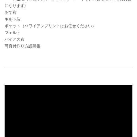
になります)
あて布
キルト芯
ポケット（ハワイアンプリントはお任せください）
フェルト
バイアス布
写真付作り方説明書