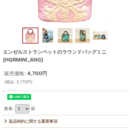
エンゼルストランペットのラウンドバッグミニ
[
HQRMINI_ANG
]
販売価格
:
4,700
円
(
税込
:
5,170
円
)
数量
:
個
返品特約に関する重要事項