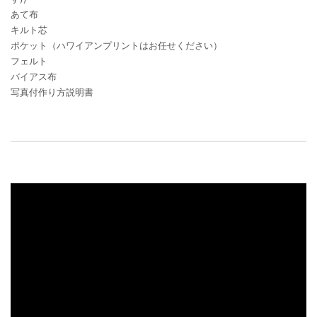
あて布
キルト芯
ポケット（ハワイアンプリントはお任せください）
フェルト
バイアス布
写真付作り方説明書