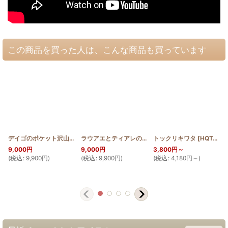
この商品を買った人は、こんな商品も買っています
デイゴのポケット沢山ショルダーバッグ【幅30cm】
ラウアエとティアレのポケット沢山ショルダーバッグ【幅30cm】
トックリキワタ
[
HQB_LOT30_DEIGO
[
HQT_COTTON
]
9,000
円
9,000
円
3,800
円
～
(
税込
:
9,900
円
)
(
税込
:
9,900
円
)
(
税込
:
4,180
円
～
)
(