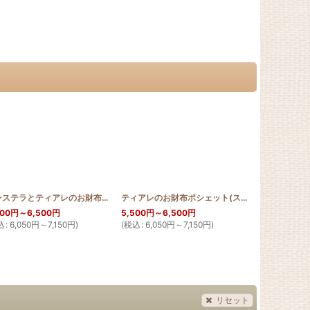
]
モンステラとティアレのお財布ポシェット
[
HQWP_MON_TIA
]
ティアレのお財布ポシェット(スクロールデザイン)
500
円
～6,500
円
5,500
円
～6,500
円
7,900
円
込
:
6,050
円
～7,150
円
)
(
税込
:
6,050
円
～7,150
円
)
(
税込
:
8,690
リセット