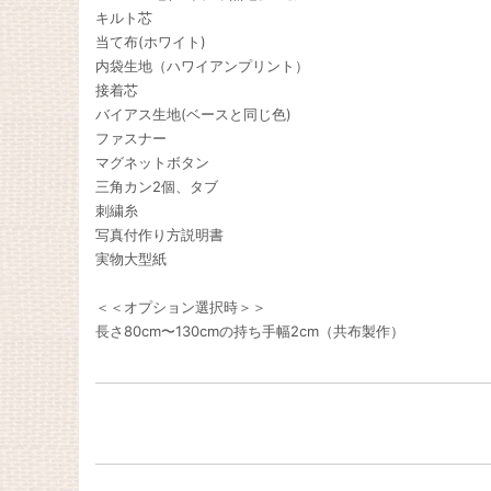
キルト芯
当て布(ホワイト)
内袋生地（ハワイアンプリント）
接着芯
バイアス生地(ベースと同じ色)
ファスナー
マグネットボタン
三角カン2個、タブ
刺繍糸
写真付作り方説明書
実物大型紙
＜＜オプション選択時＞＞
長さ80cm〜130cmの持ち手幅2cm（共布製作）