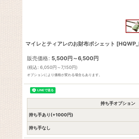
マイレとティアレのお財布ポシェット
[
HQWP_
販売価格
:
5,500
円
～6,500
円
(
税込
:
6,050
円
～7,150
円
)
オプションにより価格が変わる場合もあります。
持ち手オプション
持ち手あり(+1000円)
持ち手なし