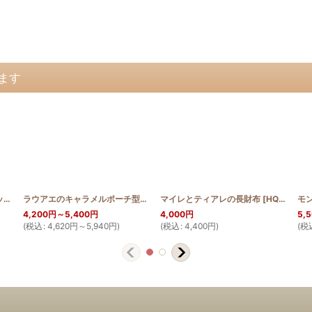
ます
ドルフィンのミニミニポシェット
[
HQMINIMINIPO_DOL
]
ラウアエのキャラメルポーチ型ショルダーバッグ
マイレとティアレの長財布
[
2WAY_PB_LAU2
[
HQWLT_MAI_TIA
]
4,200
円
～5,400
円
4,000
円
5,
(
税込
:
4,620
円
～5,940
円
)
(
税込
:
4,400
円
)
(
税