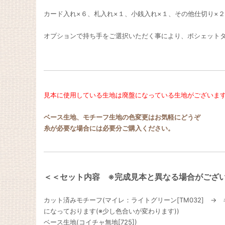
カード入れ×６、札入れ×１、小銭入れ×１、その他仕切り×２
オプションで持ち手をご選択いただく事により、ポシェットタ
見本に使用している生地は廃盤になっている生地がございま
ベース生地、モチーフ生地の色変更はお気軽にどうぞ
糸が必要な場合には必要分ご購入ください。
＜＜セット内容 ※完成見本と異なる場合がござ
カット済みモチーフ(マイレ：ライトグリーン[TM032] → キ
になっております(※少し色合いが変わります))
ベース生地(コイチャ無地[725])