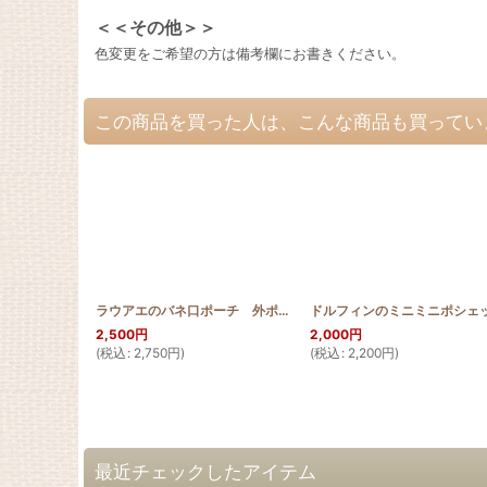
＜＜その他＞＞
色変更をご希望の方は備考欄にお書きください。
この商品を買った人は、こんな商品も買ってい
ラウアエのバネ口ポーチ 外ポケット付 12cm
[
HQB12P_LAU
]
2,500
円
2,000
円
(
税込
:
2,750
円
)
(
税込
:
2,200
円
)
最近チェックしたアイテム