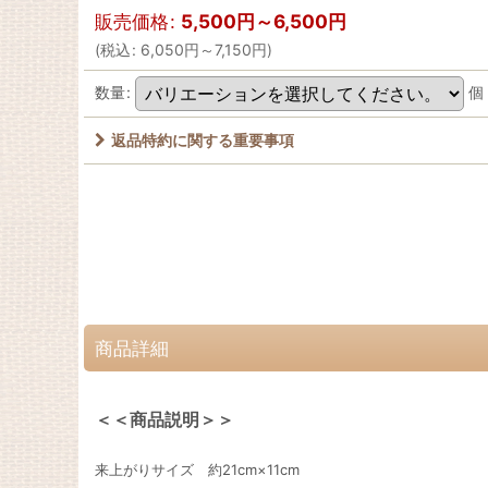
販売価格
:
5,500
円
～6,500
円
(
税込
:
6,050
円
～7,150
円
)
数量
:
個
返品特約に関する重要事項
商品詳細
＜＜商品説明＞＞
来上がりサイズ 約21cm×11cm