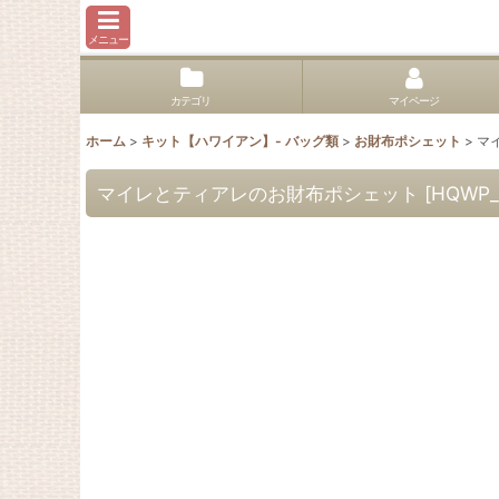
メニュー
カテゴリ
マイページ
ホーム
>
キット【ハワイアン】- バッグ類
>
お財布ポシェット
>
マ
マイレとティアレのお財布ポシェット
[
HQWP_