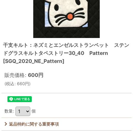
干支キルト：ネズミとエンゼルストランペット ステン
ドグラスキルトタペストリー30_40 Pattern
[
SGQ_2020_NE_Pattern
]
販売価格
:
600
円
(
税込
:
660
円
)
数量
:
個
返品特約に関する重要事項