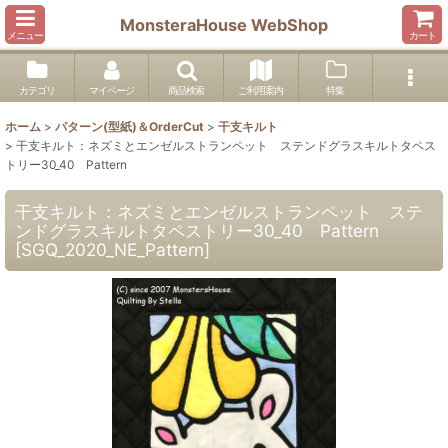
MonsteraHouse WebShop
メニュー
カート
カテゴリ
マイページ
商品検索
ご利用案内
特集
ホーム
>
パターン(型紙)＆OrderCut
>
干支キルト
>
干支キルト：ネズミとエンゼルストランペット ステンドグラスキルトタペス
トリー30_40 Pattern
干支キルト：ネズミとエンゼルストランペット ステ
ンドグラスキルトタペストリー30_40 Pattern
[
SGQ_2020_NE_Pattern
]