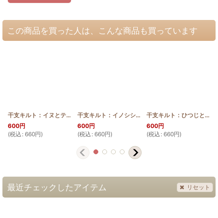
この商品を買った人は、こんな商品も買っています
干支キルト：イヌとティアレ ステンドグラスキルトタペストリー30_40 Pattern
干支キルト：イノシシとモンステラ ステンドグラスキルトタペストリー30_40 Pattern
干支キルト：ひつじとハイビスカス ステンドグラスキルトタペストリー30_40_Pattern
600
円
600
円
600
円
(
税込
:
660
円
)
(
税込
:
660
円
)
(
税込
:
660
円
)
(
最近チェックしたアイテム
リセット