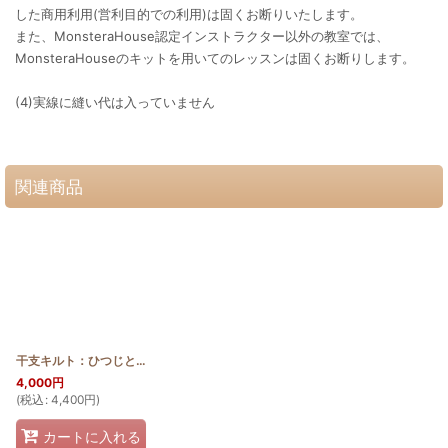
した商用利用(営利目的での利用)は固くお断りいたします。
また、MonsteraHouse認定インストラクター以外の教室では、
MonsteraHouseのキットを用いてのレッスンは固くお断りします。
(4)実線に縫い代は入っていません
関連商品
干支キルト：ひつじとハイビスカス ステンドグラスキルトタペストリー30_40
4,000
円
(
税込
:
4,400
円
)
カートに入れる