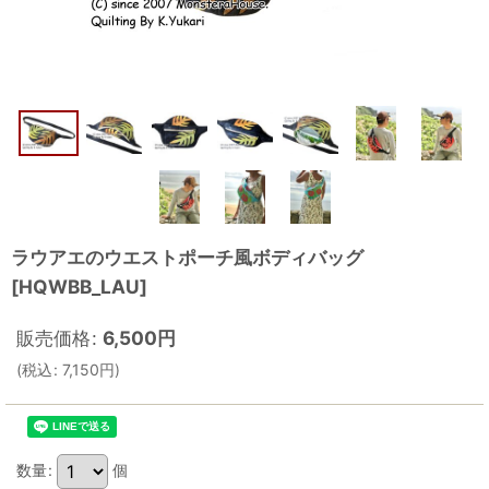
ラウアエのウエストポーチ風ボディバッグ
[
HQWBB_LAU
]
販売価格
:
6,500
円
(
税込
:
7,150
円
)
数量
:
個