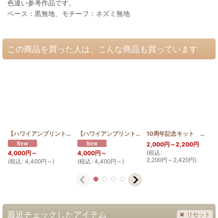
色違い参考作品です。
ベース：黒無地、モチーフ：ネズミ無地
この商品を買った人は、こんな商品も買っています
【ハワイアンプリントは見本と同じ色合い限定】お散歩 サコッシュ ジンベエザメ サクラ
【ハワイアンプリントは見本と同じ色合い限定】お散歩 サコッシュ ジンベエザメ グンジョ
10周年記念キット タツノオトシゴ 30cm
2,000
円
～2,200
円
(
税込
:
(
4,000
円
～
4,000
円
～
2,200
円
～2,420
円
)
(
税込
:
4,400
円
～
)
(
税込
:
4,400
円
～
)
最近チェックしたアイテム
リセット