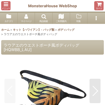
MonsteraHouse WebShop
メニュー
カート
カテゴリ
マイページ
商品検索
ご利用案内
特集
ホーム
>
キット【ハワイアン】- バッグ類
>
ボディバッグ
>
ラウアエのウエストポーチ風ボディバッグ
ラウアエのウエストポーチ風ボディバッグ
[
HQWBB_LAU
]