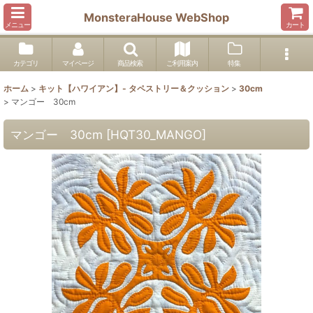
MonsteraHouse WebShop
メニュー
カート
カテゴリ
マイページ
商品検索
ご利用案内
特集
ホーム
>
キット【ハワイアン】- タペストリー＆クッション
>
30cm
>
マンゴー 30cm
マンゴー 30cm
[
HQT30_MANGO
]