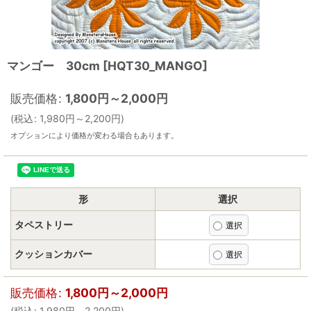
マンゴー 30cm
[
HQT30_MANGO
]
販売価格
:
1,800
円
～2,000
円
(
税込
:
1,980
円
～2,200
円
)
オプションにより価格が変わる場合もあります。
形
選択
タペストリー
クッションカバー
販売価格
:
1,800
円
～2,000
円
(
税込
:
1,980
円
～2,200
円
)