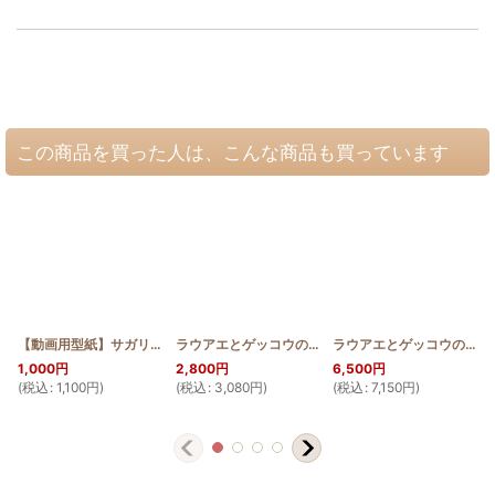
この商品を買った人は、こんな商品も買っています
【動画用型紙】サガリバナのファスナー付き長財布
ラウアエとゲッコウのラウンドポーチ横長
[
HQW2_SAGA_Pattern
[
HQP_RW
ラウアエとゲッコウのウエストポーチ風ボディバッグ
]
1,000
円
2,800
円
6,500
円
(
税込
:
1,100
円
)
(
税込
:
3,080
円
)
(
税込
:
7,150
円
)
(