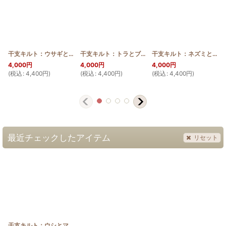
干支キルト：ウサギとピカケレイ ステンドグラスキルトタペストリー30_40
干支キルト：トラとブーゲンビリア ステンドグラスキルトタペストリー30_40
干支キルト：ネズミとエンゼルストランペット ステンドグラスキルトタペストリー30_40
[
4,000
円
4,000
円
4,000
円
(
税込
:
4,400
円
)
(
税込
:
4,400
円
)
(
税込
:
4,400
円
)
(
最近チェックしたアイテム
リセット
干支キルト：ウシとマ