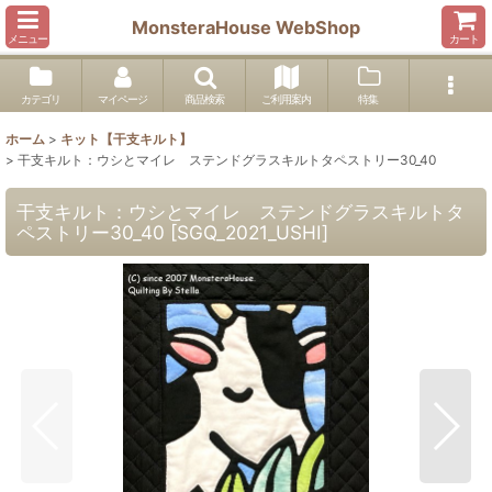
MonsteraHouse WebShop
メニュー
カート
カテゴリ
マイページ
商品検索
ご利用案内
特集
ホーム
>
キット【干支キルト】
>
干支キルト：ウシとマイレ ステンドグラスキルトタペストリー30_40
干支キルト：ウシとマイレ ステンドグラスキルトタ
ペストリー30_40
[
SGQ_2021_USHI
]