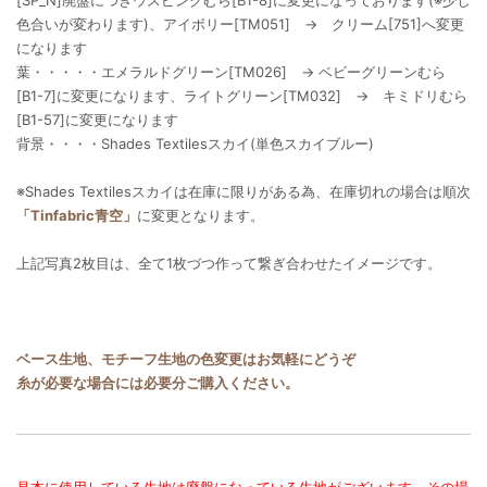
[SP_N]廃盤につきウスピンクむら[B1-8]に変更になっております(※少し
色合いが変わります)、アイボリー[TM051] → クリーム[751]へ変更
になります
葉・・・・・エメラルドグリーン[TM026] → ベビーグリーンむら
[B1-7]に変更になります、ライトグリーン[TM032] → キミドリむら
[B1-57]に変更になります
背景・・・・Shades Textilesスカイ(単色スカイブルー)
※Shades Textilesスカイは在庫に限りがある為、在庫切れの場合は順次
「Tinfabric青空」
に変更となります。
上記写真2枚目は、全て1枚づつ作って繋ぎ合わせたイメージです。
ベース生地、モチーフ生地の色変更はお気軽にどうぞ
糸が必要な場合には必要分ご購入ください。