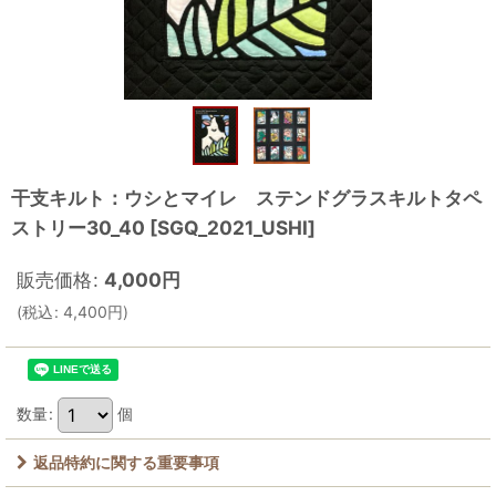
干支キルト：ウシとマイレ ステンドグラスキルトタペ
ストリー30_40
[
SGQ_2021_USHI
]
販売価格
:
4,000
円
(
税込
:
4,400
円
)
数量
:
個
返品特約に関する重要事項