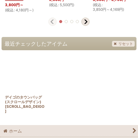
(
税込
:
5,500
円
)
(
税込
:
(
3,800
円
～
3,850
円
～4,169
円
)
(
税込
:
4,180
円
～
)
最近チェックしたアイテム
リセット
デイゴのタウンバッグ
(スクロールデザイン)
[
SCROLL_BAG_DEIGO
]
ホーム