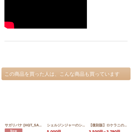
この商品を買った人は、こんな商品も買っています
サガリバナ
[
HQT_SAGARI
]
シェルジンジャーのショルダーバッグ中
[
HQBS_S_S
【復刻版】ロケラニのワイヤー口金ポーチ18cm
5,000
円
3,500
円
～3,790
円