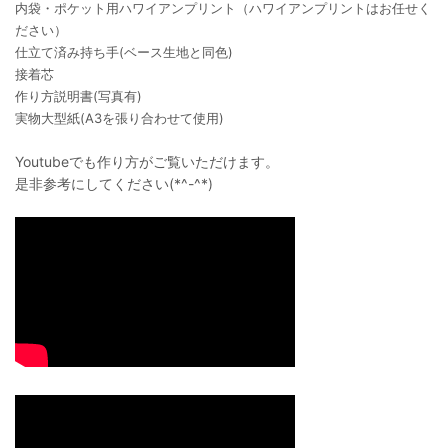
内袋・ポケット用ハワイアンプリント（ハワイアンプリントはお任せく
ださい）
仕立て済み持ち手(ベース生地と同色)
接着芯
作り方説明書(写真有)
実物大型紙(A3を張り合わせて使用)
Youtubeでも作り方がご覧いただけます。
是非参考にしてください(*^-^*)