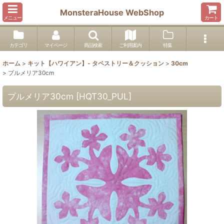
MonsteraHouse WebShop
メニュー
カート
カテゴリ
マイページ
商品検索
ご利用案内
特集
ホーム
>
キット【ハワイアン】- タペストリー＆クッション
>
30cm
>
プルメリア30cm
プルメリア30cm
[
HQT30_PUL
]