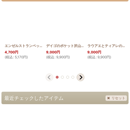
エンゼルストランペットのラウンドバッグミニ
[
HQRMINI_ANG
デイゴのポケット沢山ショルダーバッグ【幅30cm】
]
ラウアエとティアレのポケット沢山ショルダーバッグ【幅30cm】
4,700
円
9,000
円
9,000
円
(
税込
:
5,170
円
)
(
税込
:
9,900
円
)
(
税込
:
9,900
円
)
(
最近チェックしたアイテム
リセット