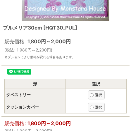
プルメリア30cm
[
HQT30_PUL
]
販売価格
:
1,800
円
～2,000
円
(
税込
:
1,980
円
～2,200
円
)
オプションにより価格が変わる場合もあります。
形
選択
タペストリー
クッションカバー
販売価格
:
1,800
円
～2,000
円
(
税込
:
1,980
円
～2,200
円
)