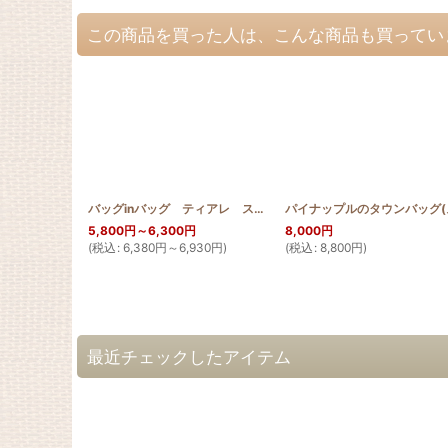
この商品を買った人は、こんな商品も買ってい
バッグinバッグ ティアレ スクロールデザイン
[
HQB_BinB_TIA
]
5,800
円
～6,300
円
8,000
円
(
税込
:
6,380
円
～6,930
円
)
(
税込
:
8,800
円
)
最近チェックしたアイテム