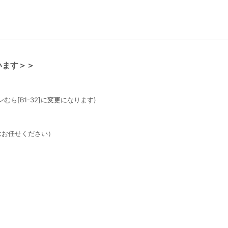
います＞＞
むら[B1-32]に変更になります)
はお任せください）