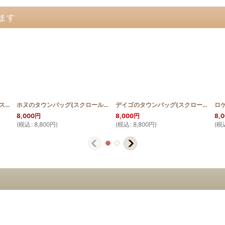
ます
パイナップルのタウンバッグ(スクロールデザイン)
[
SCROLL_BAG_PINE
ホヌのタウンバッグ(スクロールデザイン)
]
[
SCROLL_BAG_HONU
]
デイゴのタウンバッグ(スクロールデザイン)
8,000
円
8,000
円
8,
(
税込
:
8,800
円
)
(
税込
:
8,800
円
)
(
税