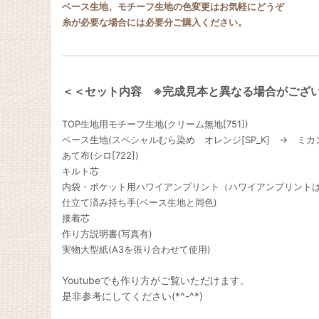
ベース生地、モチーフ生地の色変更はお気軽にどうぞ
糸が必要な場合には必要分ご購入ください。
＜＜セット内容 ※完成見本と異なる場合がござ
TOP生地用モチーフ生地(クリーム無地[751])
ベース生地(スペシャルむら染め オレンジ[SP_K] → ミカン
あて布(シロ[722])
キルト芯
内袋・ポケット用ハワイアンプリント（ハワイアンプリント
仕立て済み持ち手(ベース生地と同色)
接着芯
作り方説明書(写真有)
実物大型紙(A3を張り合わせて使用)
Youtubeでも作り方がご覧いただけます。
是非参考にしてください(*^-^*)