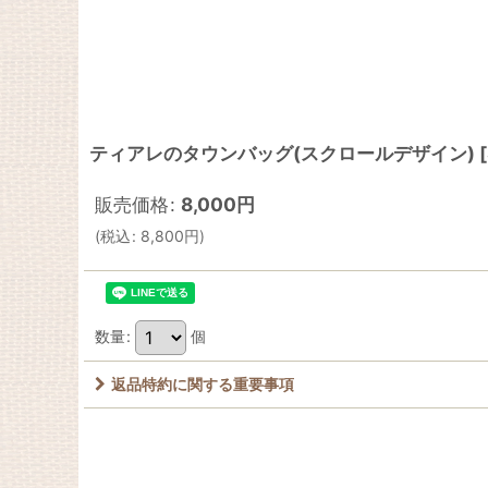
ティアレのタウンバッグ(スクロールデザイン)
[
販売価格
:
8,000
円
(
税込
:
8,800
円
)
数量
:
個
返品特約に関する重要事項