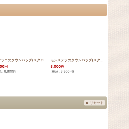
[
SCROLL_BAG_DEIGO
]
ロケラニのタウンバッグ(スクロールデザイン)
[
SCROLL_BAG_LOKE
モンステラのタウンバッグ(スクロールデザイン)
]
[
000
円
8,000
円
1,300
円
込
:
8,800
円
)
(
税込
:
8,800
円
)
(
税込
:
1,430
リセット