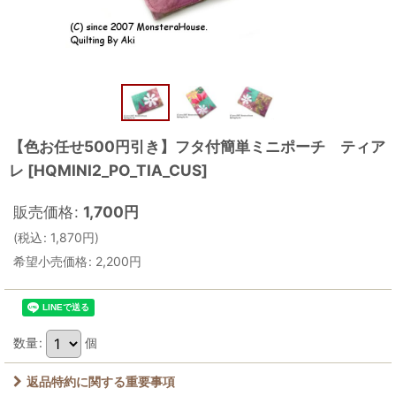
【色お任せ500円引き】フタ付簡単ミニポーチ ティア
レ
[
HQMINI2_PO_TIA_CUS
]
販売価格
:
1,700
円
(
税込
:
1,870
円
)
希望小売価格
:
2,200
円
数量
:
個
返品特約に関する重要事項