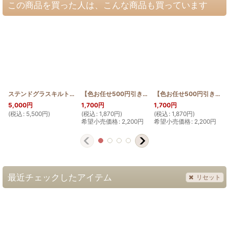
この商品を買った人は、こんな商品も買っています
ステンドグラスキルト：ジンベエのミニラウンドバッグ
【色お任せ500円引き】フタ付簡単ミニポーチ エンゼルストランペット
[
SQRB_JIN_MINI
]
【色お任せ500円引き】フタ付簡単ミニポーチ プルメリア
5,000
円
1,700
円
1,700
円
(
税込
:
5,500
円
)
(
税込
:
1,870
円
)
(
税込
:
1,870
円
)
(
希望小売価格
:
2,200
円
希望小売価格
:
2,200
円
最近チェックしたアイテム
リセット