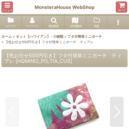
MonsteraHouse WebShop
メニュー
カート
カテゴリ
マイページ
商品検索
ご利用案内
特集
ホーム
>
キット【ハワイアン】- 小物類
>
フタ付簡単ミニポーチ
>
【色お任せ500円引き】フタ付簡単ミニポーチ ティアレ
【色お任せ500円引き】フタ付簡単ミニポーチ ティ
アレ
[
HQMINI2_PO_TIA_CUS
]