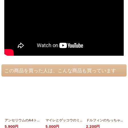
この商品を買った人は、こんな商品も買っています
アンセリウムのA4トート
[
HQB_TOTE_ANTH
]
マイレとゲッコウのミニトート
[
HQB_MINI_MAI_GE
ドルフィンのちっちゃめキャラメルポーチ
5,900
円
5,000
円
2,200
円