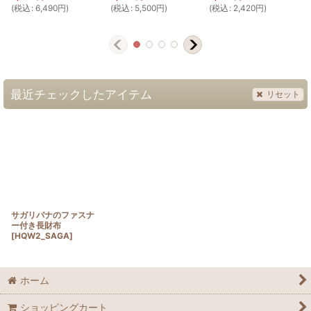
(
税込
:
6,490
円
)
(
税込
:
5,500
円
)
(
税込
:
2,420
円
)
(
最近チェックしたアイテム
リセット
サガリバナのファスナ
ー付き長財布
[
HQW2_SAGA
]
ホーム
ショッピングカート