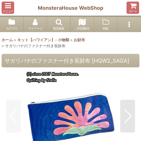
MonsteraHouse WebShop
メニュー
カート
カテゴリ
マイページ
商品検索
ご利用案内
特集
ホーム
>
キット【ハワイアン】- 小物類
>
お財布
>
サガリバナのファスナー付き長財布
サガリバナのファスナー付き長財布
[
HQW2_SAGA
]