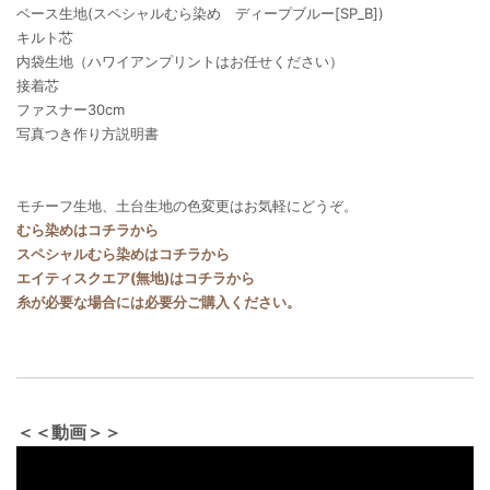
ベース生地(スペシャルむら染め ディープブルー[SP_B])
キルト芯
内袋生地（ハワイアンプリントはお任せください）
接着芯
ファスナー30cm
写真つき作り方説明書
モチーフ生地、土台生地の色変更はお気軽にどうぞ。
むら染めはコチラから
スペシャルむら染めはコチラから
エイティスクエア(無地)はコチラから
糸が必要な場合には必要分ご購入ください。
＜＜動画＞＞