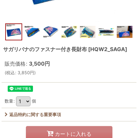
サガリバナのファスナー付き長財布
[
HQW2_SAGA
]
販売価格
:
3,500
円
(
税込
:
3,850
円
)
数量
:
個
返品特約に関する重要事項
カートに入れる