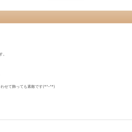
ます。
。
せて飾っても素敵です(*^-^*)