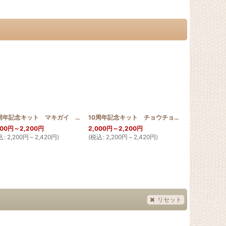
h_shell
]
10周年記念キット マキガイ 30cm
[
10th_snail
]
10周年記念キット チョウチョウウオ 30cm
[
10
000
円
～2,200
円
2,000
円
～2,200
円
2,000
円
～2,
込
:
2,200
円
～2,420
円
)
(
税込
:
2,200
円
～2,420
円
)
(
税込
:
2,200
リセット