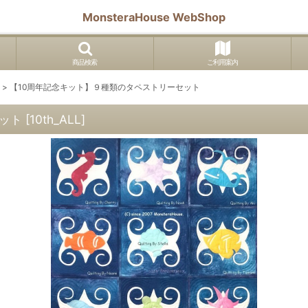
MonsteraHouse WebShop
商品検索
ご利用案内
>
【10周年記念キット】９種類のタペストリーセット
ット
[
10th_ALL
]