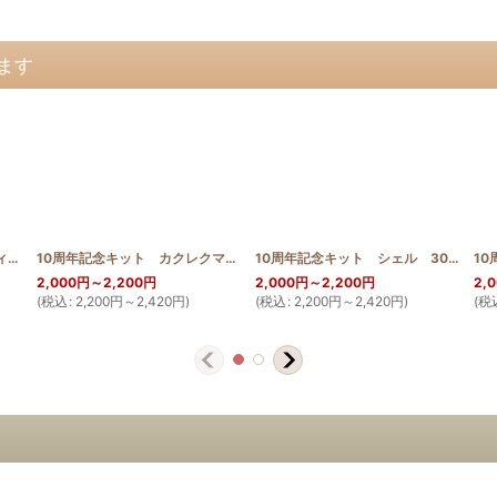
ます
10周年記念キット スターフィッシュ 30cm
[
10th_starfish
]
10周年記念キット カクレクマノミ 30cm
[
10th_kakure
]
10周年記念キット シェル 30cm
[
10t
2,000
円
～2,200
円
2,000
円
～2,200
円
2,
(
税込
:
2,200
円
～2,420
円
)
(
税込
:
2,200
円
～2,420
円
)
(
税