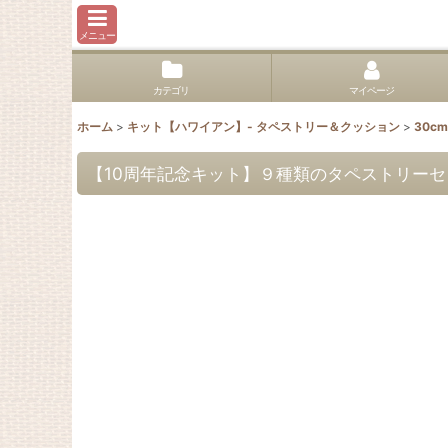
メニュー
カテゴリ
マイページ
ホーム
>
キット【ハワイアン】- タペストリー＆クッション
>
30cm
【10周年記念キット】９種類のタペストリーセ