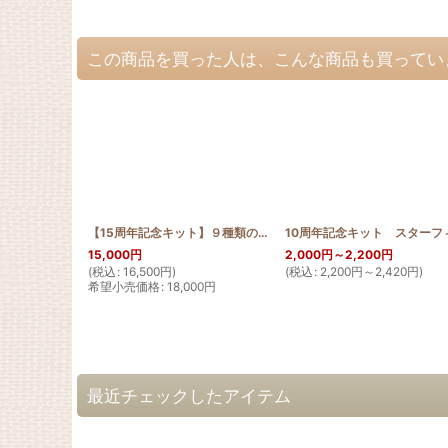
この商品を買った人は、こんな商品も買ってい
【15周年記念キット】９種類のタペストリーセット
[
15th_ALL
]
15,000
円
2,000
円
～2,200
円
(
税込
:
16,500
円
)
(
税込
:
2,200
円
～2,420
円
)
希望小売価格
:
18,000
円
最近チェックしたアイテム