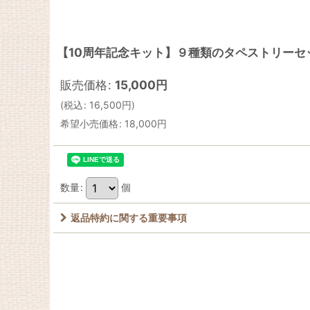
【10周年記念キット】９種類のタペストリーセ
販売価格
:
15,000
円
(
税込
:
16,500
円
)
希望小売価格
:
18,000
円
数量
:
個
返品特約に関する重要事項