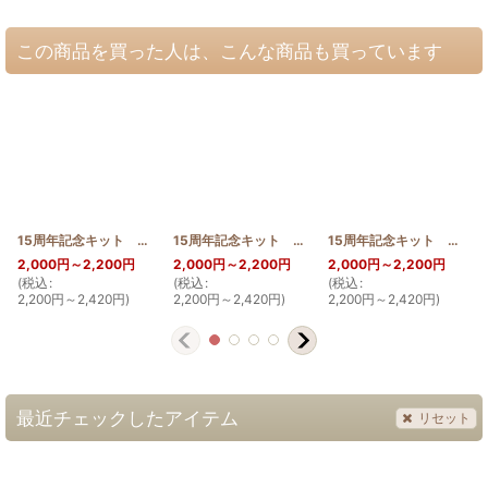
この商品を買った人は、こんな商品も買っています
15周年記念キット デイゴ 30cm
[
15th_DEIGO
15周年記念キット ブーゲンビリア 30cm
]
[
15th_
15周年記念キット ロケラニ 30cm
2,000
円
～2,200
円
2,000
円
～2,200
円
2,000
円
～2,200
円
(
税込
:
(
税込
:
(
税込
:
(
2,200
円
～2,420
円
)
2,200
円
～2,420
円
)
2,200
円
～2,420
円
)
最近チェックしたアイテム
リセット