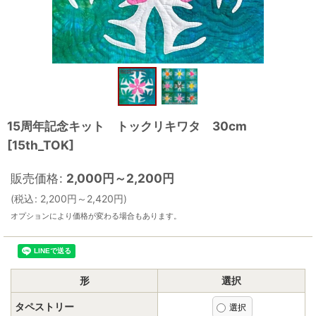
15周年記念キット トックリキワタ 30cm
[
15th_TOK
]
販売価格
:
2,000
円
～2,200
円
(
税込
:
2,200
円
～2,420
円
)
オプションにより価格が変わる場合もあります。
形
選択
タペストリー