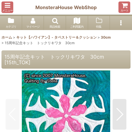
MonsteraHouse WebShop
メニュー
カート
カテゴリ
マイページ
商品検索
ご利用案内
特集
ホーム
>
キット【ハワイアン】- タペストリー＆クッション
>
30cm
>
15周年記念キット トックリキワタ 30cm
15周年記念キット トックリキワタ 30cm
[
15th_TOK
]