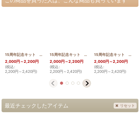
この商品を買った人は、こんな商品も買っています
15周年記念キット デイゴ 30cm
[
15th_DEIGO
15周年記念キット ブーゲンビリア 30cm
]
[
15th_
15周年記念キット ロケラニ 30cm
2,000
円
～2,200
円
2,000
円
～2,200
円
2,000
円
～2,200
円
(
税込
:
(
税込
:
(
税込
:
(
2,200
円
～2,420
円
)
2,200
円
～2,420
円
)
2,200
円
～2,420
円
)
最近チェックしたアイテム
リセット