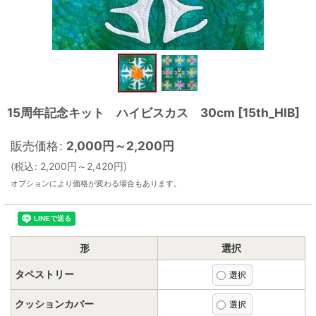
15周年記念キット ハイビスカス 30cm
[
15th_HIB
]
販売価格
:
2,000
円
～2,200
円
(
税込
:
2,200
円
～2,420
円
)
オプションにより価格が変わる場合もあります。
形
選択
タペストリー
クッションカバー