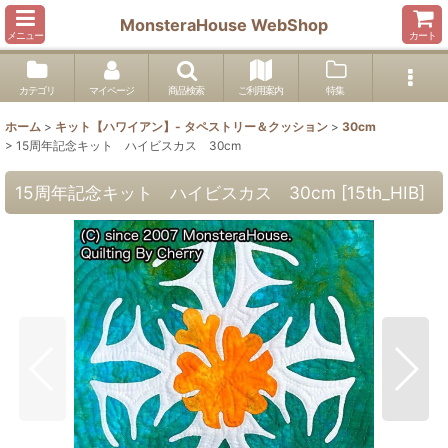
MonsteraHouse WebShop
メニュー
カート
カテゴリ
マイページ
商品検索
ご利用案内
特集
ホーム
>
キット【ハワイアン】- タペストリー＆クッション
>
30cm
>
15周年記念キット ハイビスカス 30cm
15周年記念キット ハイビスカス 30cm
[
15th_HIB
]