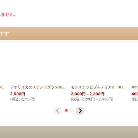
れません。
ます
T2025_NIMO
12月：トナカイのプレゼント Pattern
[
Decenber_Deer_Pattern
]
]
アオリイカのステンドグラスキルトタペストリー
[
SGQ_BIGFINREEFSQ
モンステラとプルメリア2 30cm
[
]
HQ
45
2,500
円
2,000
円
～2,200
円
40
(
税込
:
2,750
円
)
(
税込
:
2,200
円
～2,420
円
)
(
税