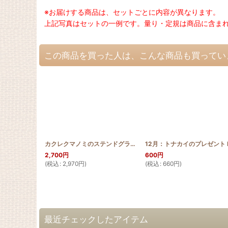
※お届けする商品は、セットごとに内容が異なります。
上記写真はセットの一例です。量り・定規は商品に含ま
この商品を買った人は、こんな商品も買ってい
カクレクマノミのステンドグラスキルトタペストリー20_25
[
SGQ
2,700
円
600
円
(
税込
:
2,970
円
)
(
税込
:
660
円
)
最近チェックしたアイテム