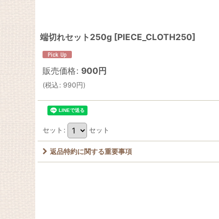
端切れセット250g
[
PIECE_CLOTH250
]
販売価格
:
900
円
(
税込
:
990
円
)
セット
:
セット
返品特約に関する重要事項