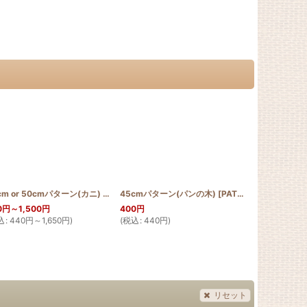
T30_MON_PUL2
cm or 50cmパターン(カニ)
]
[
PATTERN_T50_CRAB
45cmパターン(パンの木)
]
[
PATTERN_T45_ULU
]
0
円
～1,500
円
400
円
2,700
円
込
:
440
円
～1,650
円
)
(
税込
:
440
円
)
(
税込
:
2,970
リセット