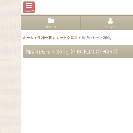
メニュー
カテゴリ
マイページ
ホーム
>
生地一覧
>
カットクロス
>
端切れセット250g
端切れセット250g
[
PIECE_CLOTH250
]