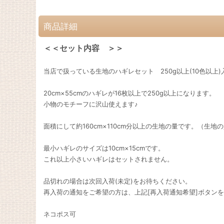
商品詳細
＜＜セット内容 ＞＞
当店で扱っている生地のハギレセット 250g以上(10色以上
20cm×55cmのハギレが16枚以上で250g以上になります。
小物のモチーフに沢山使えます♪
面積にして約160cm×110cm分以上の生地の量です。（生
最小ハギレのサイズは10cm×15cmです。
これ以上小さいハギレはセットされません。
品切れの場合は次回入荷(未定)をお待ちください。
再入荷の通知をご希望の方は、上記[再入荷通知希望]ボタン
ネコポス可