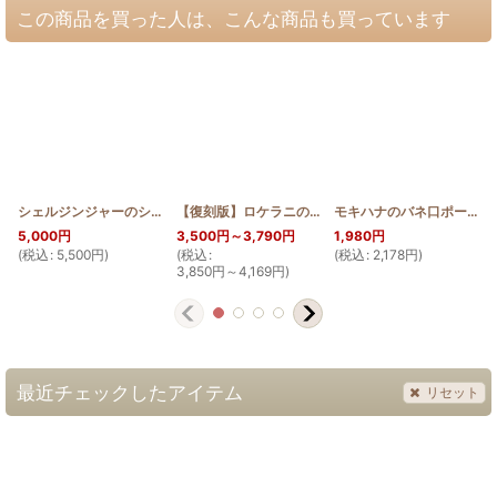
この商品を買った人は、こんな商品も買っています
シェルジンジャーのショルダーバッグ中
[
HQBS_S_SGIN
【復刻版】ロケラニのワイヤー口金ポーチ18cm
]
モキハナのバネ口ポーチ マチ付き 12cm
[
HQ
5,000
円
3,500
円
～3,790
円
1,980
円
(
税込
:
5,500
円
)
(
税込
:
(
税込
:
2,178
円
)
(
3,850
円
～4,169
円
)
最近チェックしたアイテム
リセット