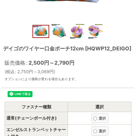
デイゴのワイヤー口金ポーチ12cm
[
HQWP12_DEIGO
]
販売価格
:
2,500
円
～2,790
円
(
税込
:
2,750
円
～3,069
円
)
オプションにより価格が変わる場合もあります。
ファスナー種類
選択
通常(チェーンボール付き)
エンゼルストランペットチャー