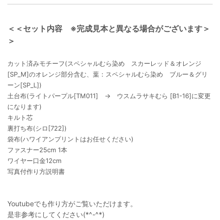
＜＜セット内容 ※完成見本と異なる場合がございます＞
＞
カット済みモチーフ(スペシャルむら染め スカーレッド＆オレンジ
[SP_M]のオレンジ部分含む、葉：スペシャルむら染め ブルー＆グリ
ーン[SP_L])
土台布(ライトパープル[TM011] → ウスムラサキむら [B1-16]に変更
になります)
キルト芯
裏打ち布(シロ[722])
袋布(ハワイアンプリントはお任せください)
ファスナー25cm 1本
ワイヤー口金12cm
写真付作り方説明書
Youtubeでも作り方がご覧いただけます。
是非参考にしてください(*^-^*)