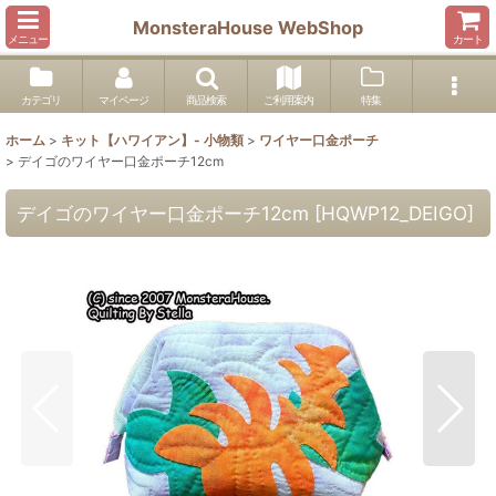
MonsteraHouse WebShop
メニュー
カート
カテゴリ
マイページ
商品検索
ご利用案内
特集
ホーム
>
キット【ハワイアン】- 小物類
>
ワイヤー口金ポーチ
>
デイゴのワイヤー口金ポーチ12cm
デイゴのワイヤー口金ポーチ12cm
[
HQWP12_DEIGO
]