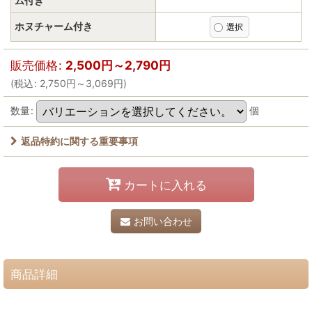
ム付き
ホヌチャーム付き
販売価格
:
2,500
円
～2,790
円
(
税込
:
2,750
円
～3,069
円
)
数量
:
個
返品特約に関する重要事項
カートに入れる
お問い合わせ
商品詳細